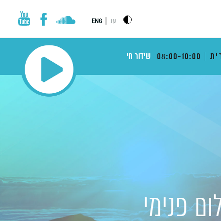
|
עב
ENG
ית
08:00-10:00
שידור חי
ום פנימי