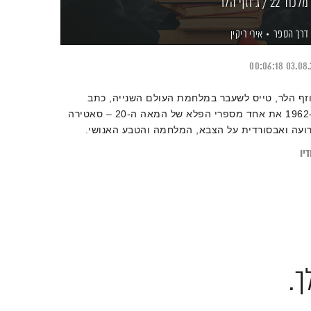
מלכוד 22 / ג'וזף הלר
דרך הספר
אירי ריקין
00:06:18
03.08.
וזף הלר, טייס לשעבר במלחמת העולם השנייה, כתב
ב-1962 את אחד מספרי הפלא של המאה ה-20 – סאטירה
ועה ואבסורדית על הצבא, המלחמה והטבע האנושי.
סריאן, גיבור הספר, לכוד במלכוד גאוני ומרושע: כדי
יו
שתחרר מטיסות התאבדות הוא צריך להוכיח שהוא לא
וי, אבל עצם הבקשה להשתחרר מוכיחה את שפיותו –
כן חייב להמשיך לטוס. מתחת לכל ההומור השחור
תתרת תובנה מרה על האבסורד שבמלחמה ועל הדרכים
הן בני אדם משכנעים את עצמם לשכוח שיום אחד כולם
ותו
ך.