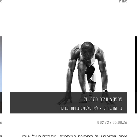
אודיו
או
פרפקציוניזם כמכשול
בין החיבורים
ז'אן טלסניקוב
ויוסי מדינה
26
00:19:12
05.08.26
אחרי שדיברנו על תסמונת המתחזה, מסתכלים על אותו
ש