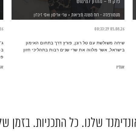
פרק 11 – מחזון למימוש
מטמורפוזה - רוח משנה מציאות
שרי אריסון
ואסי זיגדון
26
00:33:29
05.08.26
שיחה משולשת עם טל רונן, פורץ דרך בתחום האימון
ג'
בישראל, אשר מלווה את שרי שנים רבות בתהליכי חזון
פר
יו
אודיו
אוד
לה
שפ
ול
מס
שב
ימ
נדימנד שלנו. כל התכניות. בזמן של