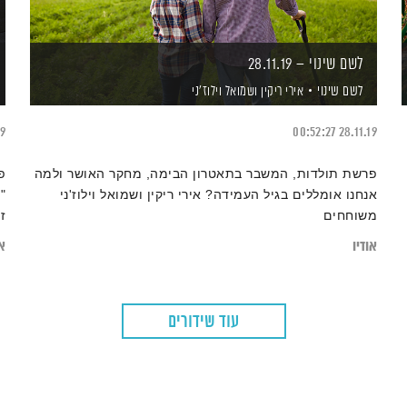
לשם שינוי – 28.11.19
לשם שינוי
אירי ריקין
ושמואל וילוז'ני
19
00:52:27
28.11.19
פרשת תולדות, המשבר בתאטרון הבימה, מחקר האושר ולמה
פ
אנחנו אומללים בגיל העמידה? אירי ריקין ושמואל וילוז'ני
"
משוחחים
ז
אודיו
או
עוד שידורים