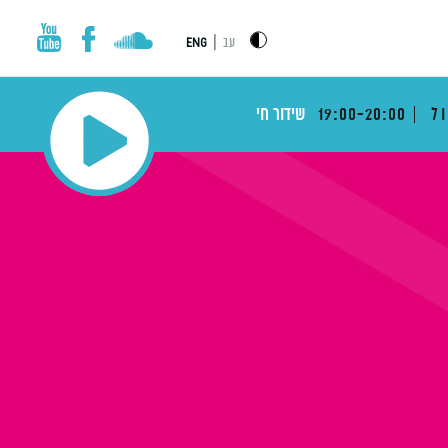
|
עב
ENG
ול
19:00-20:00
שידור חי