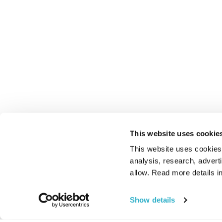
This website uses cookie
This website uses cookies t
analysis, research, advert
allow. Read more details in
Show details