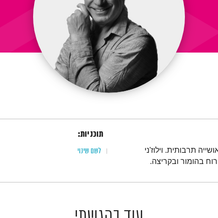
תוכניות:
ייה תרבותית. וילוז'ני
לשם שינוי
וח בהומור ובקריצה.
עוד בהגשתי