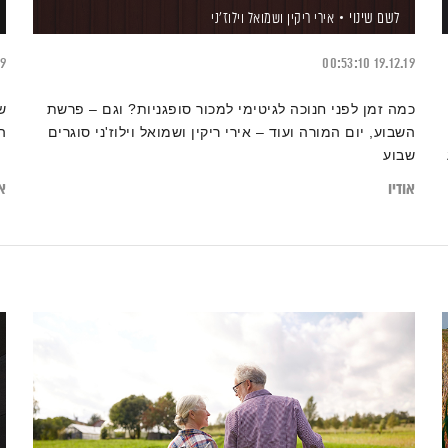
לשם שינוי
אירי ריקין
ושמואל וילוז'ני
19
00:53:10
19.12.19
כמה זמן לפני חנוכה לגיטימי למכור סופגניות? וגם – פרשת
ש
השבוע, יום המורה ועוד – אירי ריקין ושמואל וילוז'ני סוגרים
ה
שבוע
אודיו
או