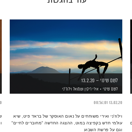
לשם שינוי – 13.2.20
לשם שינוי
אירי ריקין
ושמואל וילוז'ני
20
00:56:01
13.02.20
וילוז'ני ואירי משוחחים על נאום האוסקר של בראד פיט, שיא
ש
עולמי חדש בקפיצה במוט, ההצגה החדשה "מחוברים לחיים"
ו
וגם על פרשת השבוע