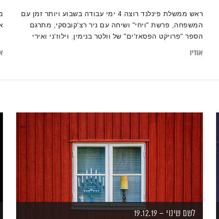
ראש ממשלת פינלנד רוצה 4 ימי עבודה בשבוע ויותר זמן עם
מ
המשפחה, פרשת "ויחי" ושיחה עם ניר רצ'קובסקי, מתרגם
א
הספר "פרויקט הפסאז'ים" של וולטר בנימין. וילוז'ני ואירי
סוגרים שבוע.
מוזמנים להרחיב על ידי קריאת הכתבה
אודיו
או
"מיתוס הפרודוקטיביות – וכיצד היכרות עם עצמנו מסייעת
למיצוי אופטימלי של הזמן"
לשם שינוי – 19.12.19