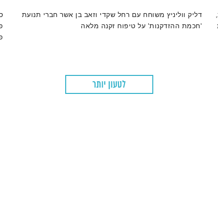
דליק ווליניץ משוחח עם רחל שקדי וזאב בן אשר חברי תנועת
ס
'חכמת ההזדקנות' על טיפוח זקנה מלאה
פ
פ
ו
לטעון יותר