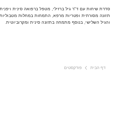
סדרת שיחות עם ד"ר גיל ברזילי, מטפל ברפואה סינית ויפנית,
תזונה מסורתית ופטריות מרפא, התמחות במחלות מטבוליות
והגיל השלישי, בנוסף מתמחה בתזונה סינית ומקרוביוטית.
מתמקד בטיפול באנשים מגיל “אמצע החיים” והגיל השלישי.
דף הבית
פודקסטים