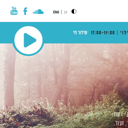
|
עב
ENG
פוי
17:00-19:00
שידור חי
י דעת:
 ועוד.