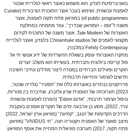
באוניברסיטת לונדון. הוא משמש כאוצר ראשי לגלריית שכטר
לאמנות עכשווית, ושימש בעבר אוצר התוכנית הציבורית (Curator
of public programmes) במוזיאון פתח תקוה לאמנות, אוצר
משנה ל"זומו – המוזיאון שבדרך", עוזר מתמחה במחלקת
האוצרות של Tate Modern, אוצר משנה של התוכנית לקידום
מקצועי לאמנים של Chisenhale studios בלונדון, ואוצר לגלריית
Fehily Contemporay במלבורן.
מחקרו האוצרותי עוסק בשאלת ההשרדות של ידע אנושי חי אל
מול קריסה ביולוגית וחברתית. בעשייתו הוא משלב יוצרים
חוקרים ופעילים חברתיים במטרה ליצור מודלים ונתיבי חשיבה
חדשים לשימור והחייאה תרבותית.
פרוייקטים נבחרים באוצרותו כללו את "תפטיר" (גלריה שכטר,
2023) תערוכתה של האמנית שרון גלזברג, שחיברה בין פטריות,
טיפול ושימור תרבותי, "אדום Edom" (המרכז לאמנות עכשווית
ערד, 2022), מסע בן ארבעה ימים של חוקרים ואמנים בעקבות
הדרכים הקדומות של הנגב, "קמיעה" (מוזיאון ארץ ישראל, 2022)
מיצב סאונד של האמנית ויקטוריה חנה, "חי VIVIDUS" (מוזיאון
פתח תקוה, 2017) תערוכה מוזיאלית המחייה את אוסף המוזיאון