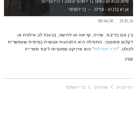
שיחת מבוא עם האוצר בר ירושלמי והצצה ל"רדיו תפילות"
אברא קדברא - תפילה
בר ירושלמי
00:44:38
25.01.24
בין אם בדיבור, שירה, קריאה או לחישה, בכוונת לב אילמת או
דקלום ספונטני, התפילה היא התנהגות אנושית בסיסית שאפשרית
לכולנו. “
רדיו תפילות
” הוא פרויקט שמטרתו ליצור ספרייה
אוניברסלית של תפילות ובקשות הלב מכל קשת הדתות, האמונות,
אודיו
התרבויות והשפות, אשר תשודר בתחנת הרדיו הדיגיטלית של גלריה
שכטר 24/7 שעות. מראיין – אסי זיגדון
דף הבית
שדרנים
בר ירושלמי