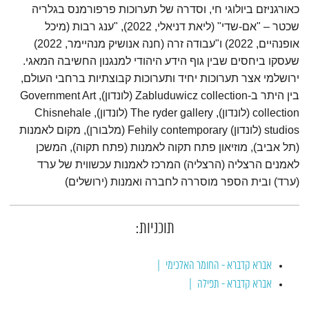
כאורגניזם ביולוגי חי, וסדרה של תערוכות פרפורמנס בגלריה
שכטר – "אם-שדי" (ליאת דניאלי, 2022), "ענג רבות (מיכל
אופנהיים, 2022) ו"עבודה זרה (חנה אנושיק מנהיימר, 2022)
שעסקו ביחסים שבין גוף הידע היהודי למנגנון החשיבה המאגי.
ירושלמי אצר תערוכות יחיד ותערוכות קבוצתיות ברחבי העולם,
בין היתר ב-Zabluduwicz collection (לונדון), Government Art
collection (לונדון), The ryder gallery (לונדון), Chisnehale
studios (לונדון) Fehily contemporary (מלבורן), מקום לאמנות
(תל אביב), מוזיאון פתח תקוה לאמנות (פתח תקוה), המשכן
לאמנים הרצליה (הרצליה) המרכז לאמנות עכשווית של ערד
(ערד) ובית הספר מוסררה לחברה ואמנות (ירושלים)
תוכניות:
אברא קדברא - החומר האלכימי
אברא קדברא - תפילה