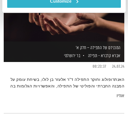
Customize
המכניזם של התפילה – חלק א'
אברא קדברא - תפילה
בר ירושלמי
00:23:37
24.07.24
האנתרופולוג וחוקר התפילה ד"ר אלעזר בן לולו, בשיחת עומק על
המבנה החברתי והפוליטי של התפילה, והאפשרויות הגלומות בה
אודיו