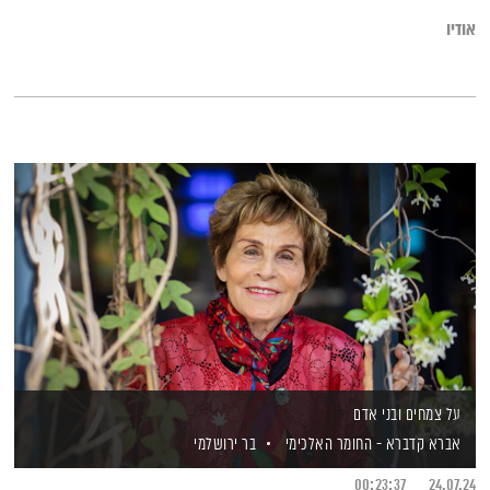
אודיו
על צמחים ובני אדם
אברא קדברא - החומר האלכימי
בר ירושלמי
00:23:37
24.07.24