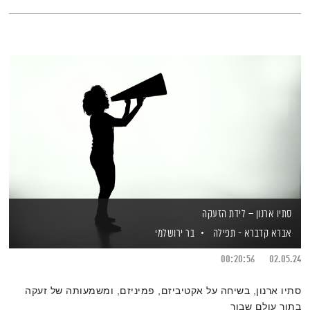
סתיו ארנון – לידת הזעקה
אברא קדברא - תפילה
בר ירושלמי
00:20:56
02.05.24
סתיו ארנון, בשיחה על אקטיביזם, פמיניזם, ומשמעותה של זעקה
בתוך עולם שבור