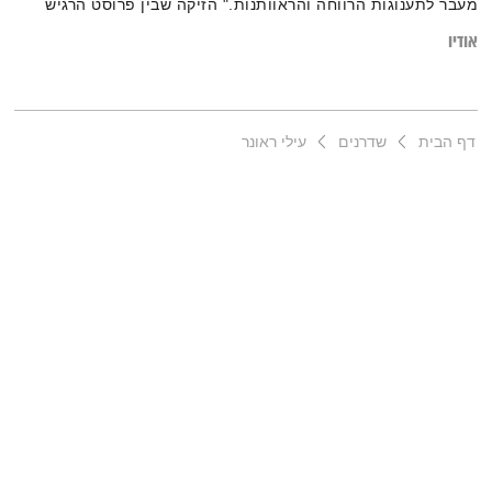
מעבר לתענוגות הרווחה והראוותנות." הזיקה שבין פרוסט הרגיש
לחמלה והנדיבות של סבתו
אודיו
דף הבית
שדרנים
עילי ראונר