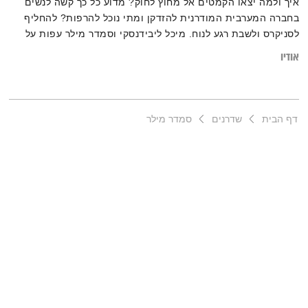
איך ולמה יצאו הקמטים אל מחוץ לחוק? מדוע כל כך קשה לנשים
בחברה המערבית המודרנית להזדקן ומתי נוכל להרפות? להחליף
לסניקרס ולשבת רגע לנוח. מיכל ליבידנסקי וסמדר מילר עפות על
אנטי-אייג'ינג.
אודיו
דף הבית
שדרנים
סמדר מילר