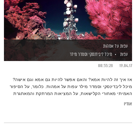
עפות על אמהות
עפות
מיכל ליבידנסקי
וסמדר מילר
00:55:28
19.04.17
אז איך זה להיות אמא? והאם אפשר להיות גם אמא וגם אישה?
מיכל ליבדינסקי וסמדר מילר עפות על אמהות. כלומר, על הסיפור
האמיתי מאחורי הקלישאות, על המציאות המרתקת והמאתגרת
מאחורי התמונות המחויכות ועל כל מה שמשום-מה לא מספרים לנו
אודיו
לפני ההיריון…