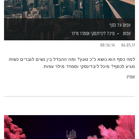
עפות על כסף
עפות
מיכל ליבידנסקי
וסמדר מילר
00:56:14
06.05.17
למה כסף הוא נושא כ"כ טעון? ומה ההבדל בין נשים לגברים כשזה
מגיע לכסף? מיכל ליבדינסקי וסמדר מילר עפות.
אודיו