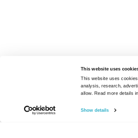
This website uses cookie
This website uses cookies t
analysis, research, advert
allow. Read more details in
Show details