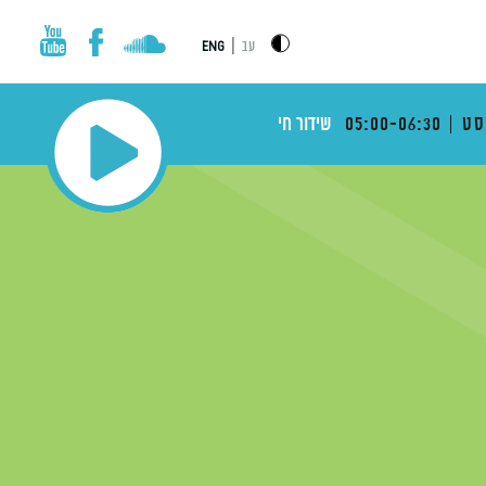
|
עב
ENG
סט
05:00-06:30
שידור חי