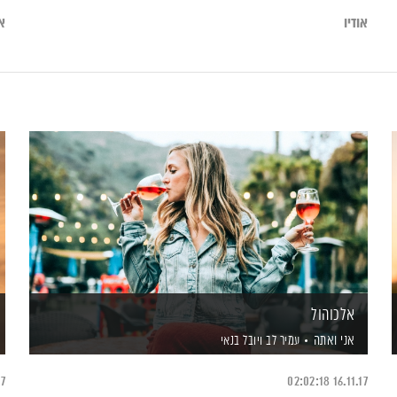
אודיו
או
אלכוהול
אני ואתה
עמיר לב
ויובל בנאי
17
02:02:18
16.11.17