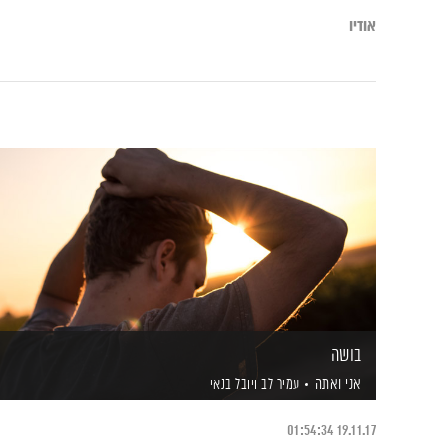
אודיו
בושה
אני ואתה
עמיר לב
ויובל בנאי
01:54:34
19.11.17