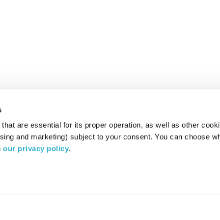
s
hat are essential for its proper operation, as well as other cooki
ising and marketing) subject to your consent. You can choose wh
 
our privacy policy
.
רדיו מהות החיים משדר ב: