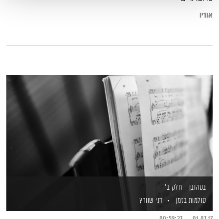
אודיו
בטהובן – חלק ב'
סולמות בזמן
דני שוורץ