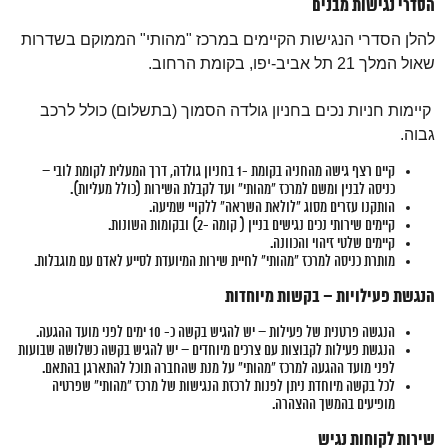
הסדרי נגישות מבנים
להלן הסדרי הנגישות הקיימים במרכז "מהותי" הממוקם בשדרות
שאול המלך 21 תל אביב-יפו, בקומת הרחוב.
קיימות חניות נכים בחניון גולדה הסמוך (בתשלום) כולל לרכב
גבוה.
קיים רצף גישה מהחניה בקומת -1 בחניון גולדה, דרך המעלית לקומת לובי –
כניסה לבנין ומשם למרכז "מהותי" ועד לקבלת השירות (כולל מעליות).
הותקנו עזרים מסוג "לולאת השראה" ללקויי שמיעה.
קיימים שירותי נכים נגישים בניין ( קומה -2) ובקומות השונות.
קיימים שלטי זיהוי והכוונה.
מותרת כניסה למרכז "מהותי" לחיית שירות המיועדת לסייע לאדם עם מוגבלות.
הנגשת פעילויות – בקשות מיוחדות
הנגשה פרטנית של פעילות – יש להגיש בקשה כ- 10 ימים לפני מועד ההגעה.
הנגשת פעילות לקבוצות עם צרכים מיוחדים – יש להגיש בקשה כשלושה שבועות
לפני מועד ההגעה למרכז "מהותי" על מנת שהחברה תוכל להתארגן בהתאם.
לכל בקשה מיוחדת ניתן לפנות לרכזת הנגישות של מרכז "מהותי" שפרטיה
מופיעים בהמשך ההצהרה.
שירות לקוחות נגיש