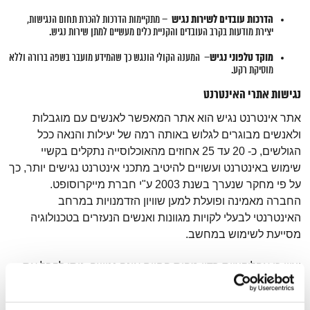
הדרכות עובדים לשירות נגיש
– מתקיימות הדרכות להכרת תחום הנגישות,
יצירת מודעות בקרב העובדים והקניית כלים מעשיים למתן שירות נגיש.
מוקד טלפוני נגיש
– המענה הקולי הונגש כך שהמידע מועבר בשפה ברורה וללא
מוסיקת רקע.
נגישות אתרי האינטרנט
אתר אינטרנט נגיש הוא אתר המאפשר לאנשים עם מוגבלות
ולאנשים מבוגרים לגלוש באותה רמה של יעילות והנאה ככל
הגולשים, כ- 20 עד 25 אחוזים מהאוכלוסייה נתקלים בקשיי
שימוש באינטרנט ועשויים להיטיב מתכני אינטרנט נגישים יותר, כך
על פי מחקר שנערך בשנת 2003 ע"י חברת מייקרוסופט.
החברה מאמינה ופועלת למען שוויון הזדמנויות במרחב
האינטרנטי לבעלי לקויות מגוונות ואנשים הנעזרים בטכנולוגיה
מסייעת לשימוש במחשב.
יצוין כי אפליקציית רדיו מהות החיים אינה נגישה. ניתן לקבל את
אותם שירותים שהאפליקציה מציעה באתר רדיו מהות החיים
המונגש.