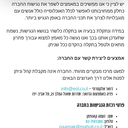
יש לציין כי אנו ממשיכים במאמצים לשפר את נגישות החברה
כחלק ממחויבותנו לאפשר לכלל האוכלוסייה כולל אנשים עם
מוגבלויות לצרוך את תכני החברה באופן הנגיש ביותר.
במידה ונתקלת בבעיה או בתקלה כלשהי בנושא הנגישות, נשמח
שתעדכן אותנו בכך ואנו נעשה כל מאמץ למצוא עבורך פתרון
מתאים ולטפל בתקלה בהקדם ככל שניתן.
אמצעים ליצירת קשר עם החברה:
למעט מרכז מבקרים מהותי, החברה אינה מקבלת קהל וניתן
לפנות אלינו דרך הערוצים הבאים:
דואר אלקטרוני –
info@eol.co.il
פניה באמצעות הדואר: שדרות שאול המלך 21, תל אביב-יפו
פרטי רכזת הנגישות בחברה
שם: נעמה קאופמן
טלפון:
03-7181308
דוא"ל:
naamak@mahuti.co.il