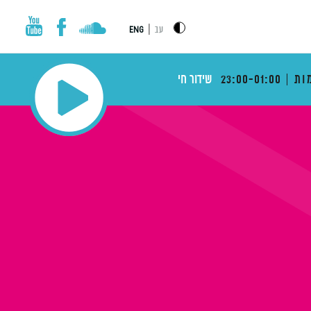
|
עב
ENG
ות
23:00-01:00
שידור חי