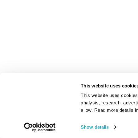
This website uses cookie
This website uses cookies t
analysis, research, advert
allow. Read more details in
Show details