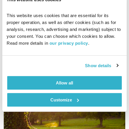
האם טיפול פסיכותרפי יעיל במקרים של חרדה? הפעם בתכנית –
אורי גוטליב ויעל מן שחר מראיינים את הפסיכותרפיסט איציק הכהן,
This website uses cookies that are essential for its 
מטפל באמנות ומומחה לטיפול בחרדות, כדי לבדוק איך מתבוננת
proper operation, as well as other cookies (such as for 
הפסיכותרפיה על חרדות, וכיצד היא יכולה לסייע להתמודדות עימן
אודיו
analysis, research, advertising and marketing) subject to 
your consent. You can choose which cookies to allow. 
Read more details in 
our privacy policy
.
להאזנה לתכניות נוספות
Show details
Allow all
Customize