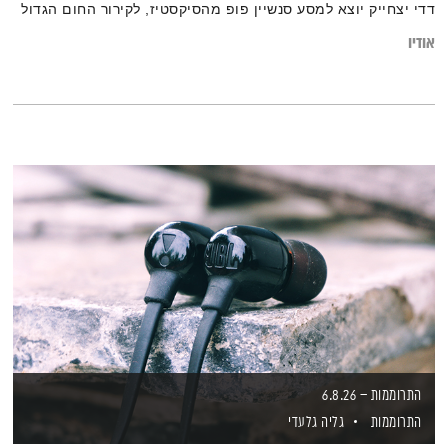
דדי יצחייק יוצא למסע סנשיין פופ מהסיקסטיז, לקירור החום הגדול
אודיו
התרוממות – 6.8.26
התרוממות
גליה גלעדי