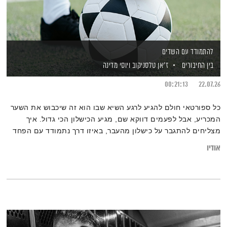
להתמודד עם השדים
בין החיבורים
ז'אן טלסניקוב
ויוסי מדינה
00:21:13
22.07.26
כל ספורטאי חולם להגיע לרגע השיא שבו הוא זה שיכבוש את השער
המכריע, אבל לפעמים דווקא שם, מגיע הכישלון הכי גדול. איך
מצליחים להתגבר על כישלון מהעבר, באיזו דרך נתמודד עם הפחד
מלהתמודד עם אותו האתגר שוב ומתי מגיע הרגע שבו החוויה
אודיו
השלילית הופכת למנוע צמיחה?