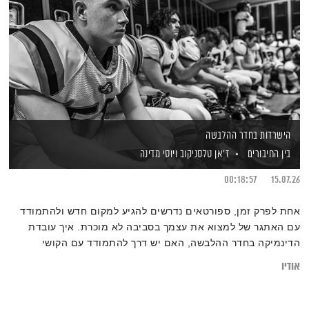
הישרדות בחדר ההלבשה
בין החיבורים
ז'אן טלסניקוב
ויוסי מדינה
00:18:57
15.07.26
אחת לפרק זמן, ספורטאים נדרשים להגיע למקום חדש ולהתמודד
עם האתגר של למצוא את עצמך בסביבה לא מוכרת. איך עובדת
הדינמיקה בחדר ההלבשה, האם יש דרך להתמודד עם הקושי
בהסתגלות למקום חדש ומה אנחנו יכולים להביא כשנהיה במשבצת
אודיו
הוותיקים והמנוסים?