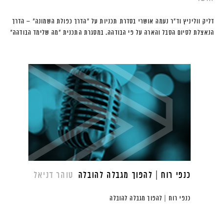
דליק ווליניץ וד"ר נעמה אושרי בסדרת תכניות על "הדרך כפולת השמונה" – הדרך
הנאצלת לסיום הסבל והארה על פי הבודהה. במסגרת התכנית "מה שלימד הבודהה"
כנפי רוח | להפוך מגבלה להובלה
טוהר דניאל
כנפי רוח | להפוך מגבלה להובלה