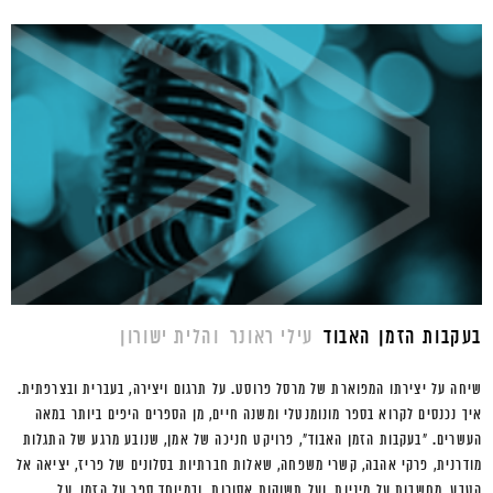
בעקבות הזמן האבוד
עילי ראונר
והלית ישורון
שיחה על יצירתו המפוארת של מרסל פרוסט. על תרגום ויצירה, בעברית ובצרפתית.
איך נכנסים לקרוא בספר מונומנטלי ומשנה חיים, מן הספרים היפים ביותר במאה
העשרים. "בעקבות הזמן האבוד",
פרויקט חניכה של אמן, שנובע מרגע של התגלות
מודרנית, פרקי אהבה, קשרי משפחה, שאלות חברתיות בסלונים של פריז, יציאה אל
הטבע, מחשבות על מיניות, ועל תשוקות אסורות. ובמיוחד ספר על הזמן, על