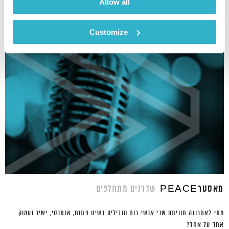
Allow all
פרקים עם עשרה יוצרי דוקו שונים.
עורך: איתי ג׳משי
Customize
מאסטרPEACE
שדרנים מתחלפים
מתי לאחרונה חוויתם שני אנשי רוח מובילים בשיח פתוח, אותנטי, ישיר ועמוק
אחד על אחד?