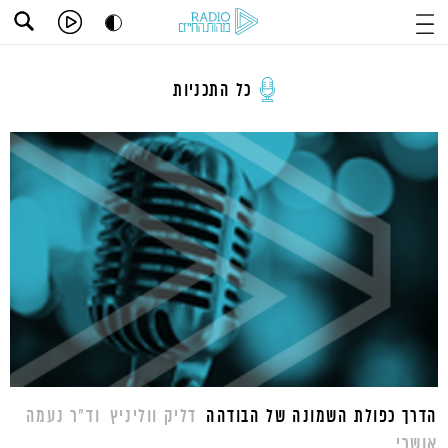
כל התכניות
הדרך כפולת השמונה של הבודהה
דליק ווליניץ
וד"ר נעמה
אושרי