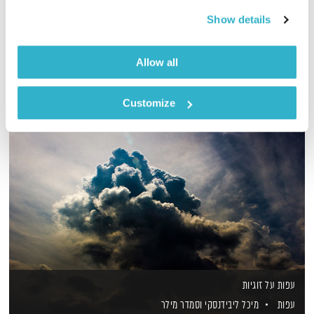
מאדום לכחול?! מיכל ליבדינסקי וסמדר מילר עפות על המחזור.
Show details
אודיו
Allow all
Customize
עפות על זוגיות
עפות
מיכל ליבידנסקי
וסמדר מילר