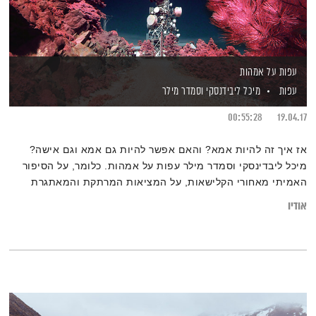
עפות על אמהות
עפות
מיכל ליבידנסקי
וסמדר מילר
00:55:28
19.04.17
אז איך זה להיות אמא? והאם אפשר להיות גם אמא וגם אישה?
מיכל ליבדינסקי וסמדר מילר עפות על אמהות. כלומר, על הסיפור
האמיתי מאחורי הקלישאות, על המציאות המרתקת והמאתגרת
מאחורי התמונות המחויכות ועל כל מה שמשום-מה לא מספרים לנו
אודיו
לפני ההיריון…