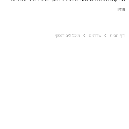
אנטי-אייג'ינג.
אודיו
דף הבית
שדרנים
מיכל ליבידנסקי