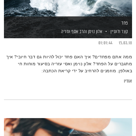
פחד
קצר ולעניין
אלון נוימן
והרב אסף עזריה
01:01:44
15.03.18
ממה אתם מפחדים? איך האם פחד יכול להיות גם דבר חיובי? איך
מתגברים על הפחד? אלון נוימן ואסי עזריה בסיעור מוחות חי
באולפן. מוזמנים להרחיב על ידי קריאת הכתבה:
"לא רק באטמן – כיצד ניתן לרתום את הפחד מהשונה לטובתנו?"
אודיו