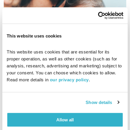
This website uses cookies
פחד
This website uses cookies that are essential for its 
בדיוק כמו שאני
שי ואורית אור
proper operation, as well as other cookies (such as for 
analysis, research, advertising and marketing) subject to 
00:58:31
21.09.16
your consent. You can choose which cookies to allow. 
Read more details in 
our privacy policy
.
איך לומדים להפריד בין החרדות שלנו לחששות של ילדינו? ואיך
מפסיקים לפחד מהפחד? אורית ושי אור מסתכלים לפחד בלבן של
העיניים.
Show details
אודיו
Allow all