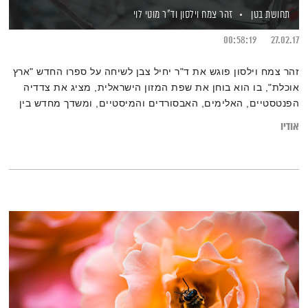
תחושת בטן
זהר צמח וילסון
וד"ר מוטי לוי
00:58:19
27.02.17
זהר צמח וילסון פוגש את ד"ר יחיל צבן לשיחה על ספרו החדש "ארץ
אוכלת", בו הוא בוחן את שפת המזון הישראלית, מציג את צדדיה
הפנטסטיים, האלימים, האבסורדים והמיסטיים, ומשדך מחדש בין
אכילה לכתיבה ספרותית.
אודיו