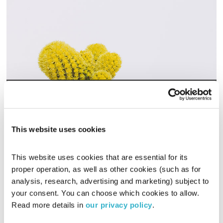
טיפול באמצעות דבורים – חלק ב'
תחושת בטן
זהר צמח וילסון
וד"ר מוטי לוי
00:57:20
20.03.17
This website uses cookies
טיפול וריפוי באמצעות עקיצת דבורים?! יש דבר כזה! זהר צמח
This website uses cookies that are essential for its 
וילסון מארח את לילך ואריאל קונגולד, מגדלים ומטפלים באמצעות
דבורים. חלק ב' של התוכנית.
proper operation, as well as other cookies (such as for 
analysis, research, advertising and marketing) subject to 
אודיו
your consent. You can choose which cookies to allow. 
Read more details in 
our privacy policy
.