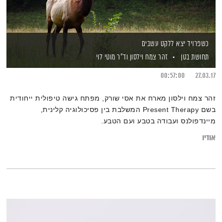
כשפרויד יצא ללקט עשבים
תחושת בטן
זהר צמח וילסון
וד"ר מוטי לוי
00:57:00
27.03.17
זהר צמח וילסון מארח את אסי שורק, מפתח גישה טיפולית ייחודית
בשם Present Therapy המשלבת בין פסיכולוגיה קלינית,
מיינדפולנס ועבודה בטבע ועם הטבע.
אודיו