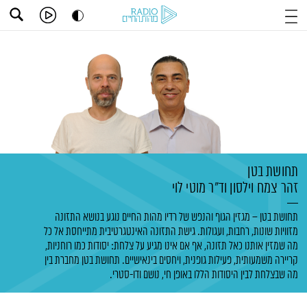
תחושת בטן
זהר צמח וילסון
וד"ר מוטי לוי
תחושת בטן – מגזין הגוף והנפש של רדיו מהות החיים נוגע בנושא התזונה
מזוויות שונות, רחבות, ועגולות. גישת התזונה האינטגרטיבית מתייחסת אל כל
מה שמזין אותנו כאל תזונה, אף אם אינו מגיע על צלחת: יסודות כמו רוחניות,
קריירה משמעותית, פעילות גופנית, ויחסים בינאישיים. תחושת בטן מחברת בין
מה שבצלחת לבין היסודות הללו באופן חי, נושם ודו-סטרי.