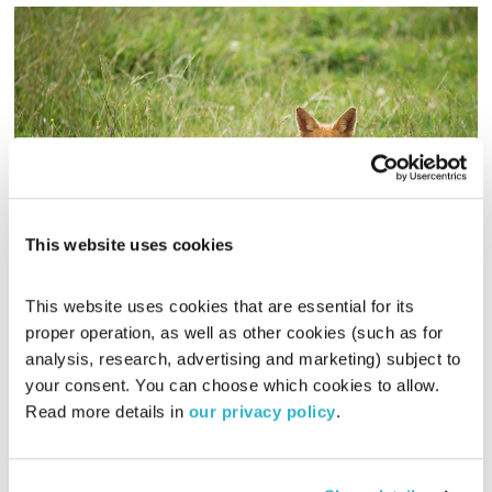
This website uses cookies
ראש לשועלים
בחברה טובה
דנה דבורין
ואמיר פרי
This website uses cookies that are essential for its 
00:59:18
13.02.19
proper operation, as well as other cookies (such as for 
analysis, research, advertising and marketing) subject to 
אז מה באמת עדיף – להיות ראש לשועלים או זנב לאריות? ועד כמה
your consent. You can choose which cookies to allow. 
החברה מכתיבה לנו מה לבחור?
Read more details in 
our privacy policy
.
אודיו