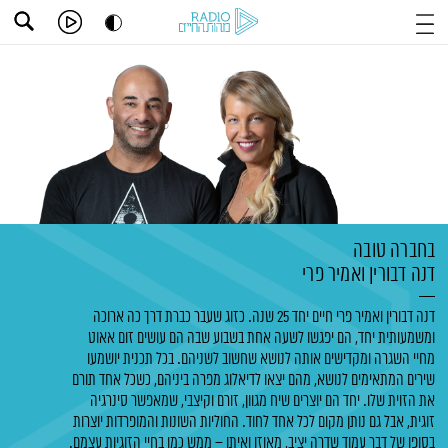
בחברה טובה
דנה דבורין
ואמיר פרי
דנה דבורין ואמיר פרי חיים יחד 25 שנה. כזוג שעבר כברת דרך כה ארוכה
ומשמעותית יחד, הם יפגשו לשעה אחת בשבוע שבה הם עושים זום אאוט
מחיי השגרה ומקדישים אותה לנושא שחשוב לשניהם. בכל תכנית יושמעו
שירים המתאימים לנושא, מהם יצאו לדיאלוג מפרה ביניהם, כשכל אחד תורם
את הזוית שלו. יחד הם יוצרים שיח מגוון, זורם וקיצבי, שמאפשר סינרגיה
זוגית, אבל גם נותן מקום לכל אחד לחוד. החוליות השונות והמופרדות יוצרות
בסופו של דבר עמוד שדרה יציב, מאוזן ואיתן – ממש כמו בחיי הזוגיות עצמם.