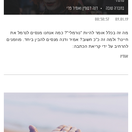
נורמלי
בחברה טובה
דנה דבורין
ואמיר פרי
00:58:57
09.01.19
מה זה בכלל אומר להיות "נורמלי"? כמה אנחנו מנסים לנרמל את
חיינו? ולמה זה כ"כ חשוב? אמיר ודנה מנסים להבין ביחד. מוזמנים
להרחיב על ידי קריאת הכתבה:
"מעיוורון צבעים ועד הפרעות קשב – אוליבר סאקס מסביר מתי
אודיו
החריגה הופכת לנורמה"