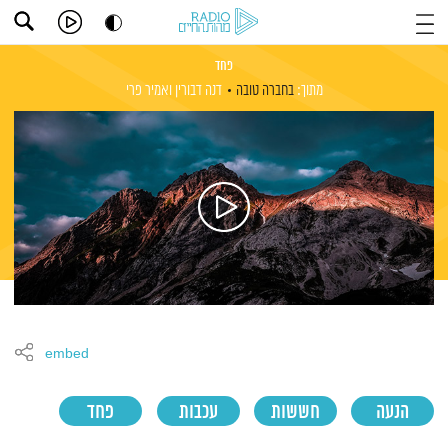
פחד
מתוך:
בחברה טובה
דנה דבורין
ואמיר פרי
embed
הנעה
חששות
עכבות
פחד