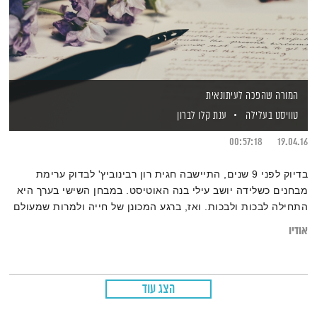
המורה שהפכה לעיתונאית
טוויסט בעלילה
ענת קלו לברון
00:57:18
19.04.16
בדיוק לפני 9 שנים, התיישבה חגית רון רבינוביץ' לבדוק ערימת
מבחנים כשלידה יושב עילי בנה האוטיסט. במבחן השישי בערך היא
התחילה לבכות ולבכות. ואז, ברגע המכונן של חייה ולמרות שמעולם
לא הוציא מילה מפיו, היא שמעה אותו אומר לה ״אמא את לא
אודיו
צריכה לבכות בגלל העבודה שלך את מספיק בוכה בגללי״. באותו
הרגע גמלה בליבה ההחלטה ללכת אחרי החלום שלה. היום היא
עיתונאית ופובליציסטית בישראל היום. על השינוי המשמעותי בחייה
הצג עוד
היא מספרת לענת קלו לברון.