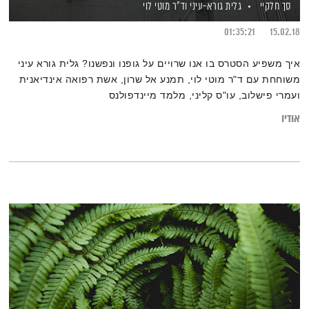
סך חלקיי
גלית גורא-עיני
וד"ר מוטי לוי
01:35:21
15.02.18
איך משפיע הסטרס בו אנו שרויים על גופנו ונפשנו? גלית גורא עיני
משוחחת עם ד"ר מוטי לוי, תמנע אל שרון, אשת רפואה אינדיאנית
ועמרי פישלוב, עו"ס קליני, מלמד מיינדפולנס
אודיו