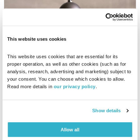
This website uses cookies
זמן
This website uses cookies that are essential for its 
הגוטליבים
אורי גוטליב
ויריב גוטליב
proper operation, as well as other cookies (such as for 
analysis, research, advertising and marketing) subject to 
01:00:13
03.12.14
your consent. You can choose which cookies to allow. 
Read more details in 
our privacy policy
.
הגוטליבים מחפשים את המהות הגדולה בתוך המילים הקטנות.
מילים יומיומיות מונחות תחת הגוטליבסקופ וחושפות את מגוון
הדימויים שמקיפים אותן, את הדברים שלא ידעתם עליהן ואת
השירים שנכתבו איתן או עליהן.והפעם – "זמן"
Show details
Allow all