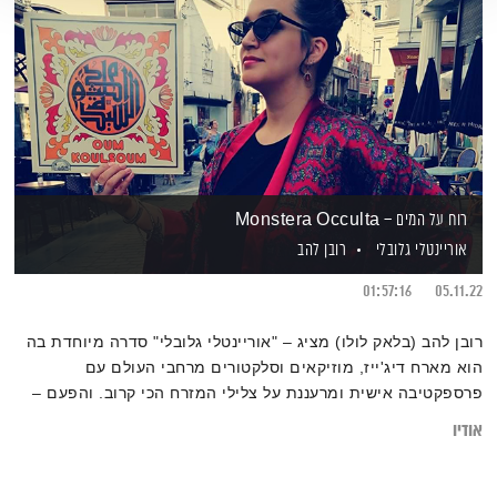
רוח על המים – Monstera Occulta
אוריינטלי גלובלי
רובן להב
01:57:16
05.11.22
רובן להב (בלאק לולו) מציג – "אוריינטלי גלובלי" סדרה מיוחדת בה
הוא מארח דיג'ייז, מוזיקאים וסלקטורים מרחבי העולם עם
פרספקטיבה אישית ומרעננת על צלילי המזרח הכי קרוב. והפעם –
Monstera Occulta (מרוקו/בלגיה)
אודיו