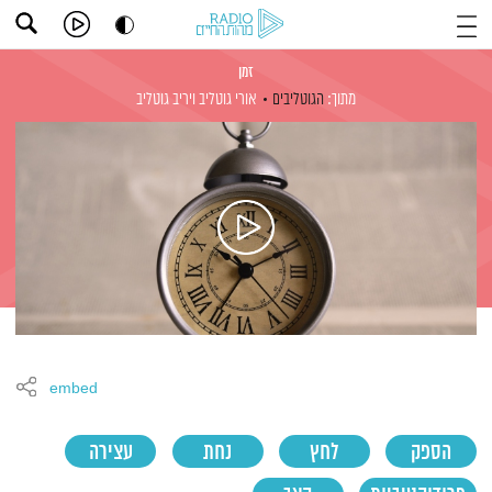
זמן
מתוך:
הגוטליבים
אורי גוטליב
ויריב גוטליב
embed
הספק
לחץ
נחת
עצירה