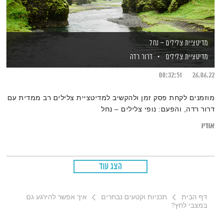
מדיטציית צלילים – נחל
מדיטציית צלילים
דרור רדה
00:32:51
26.06.22
מוזמנים לקחת פסק זמן ולהקשיב למדיטציית צלילים רב ממדית עם
דרור רדה, והפעם: נופי צלילים – נחל
אודיו
הצג עוד
דף הבית
תכניות וקטעים נבחרים
איך אפשר להירגע גם
במצבי לחץ?