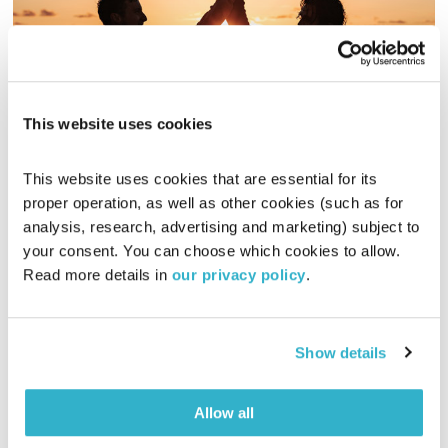
This website uses cookies
פרדוקס ההורות
This website uses cookies that are essential for its 
בדיוק כמו שאני
שי ואורית אור
proper operation, as well as other cookies (such as for 
analysis, research, advertising and marketing) subject to 
00:58:46
29.09.17
your consent. You can choose which cookies to allow. 
Read more details in 
our privacy policy
.
כל הורה מוצא את עצמו נקרע בין הצורך לרצות את ילדיו לבין הצורך
להיות סמכותי כלפיהם. איך מיישבים את הפרדוקס? לאורית ושי
אור יש כמה רעיונות.
Show details
אודיו
Allow all