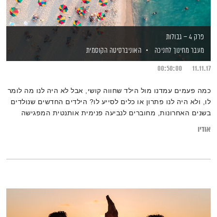
פרק 4 – גבולות
מעבר מחינוך לחניכה
האוניברסיטה הקוסמית
00:50:00
11.11.17
כמה פעמים עמדנו מול הילד שחווה קושי, אבל לא היה לנו מה לומר
לו, ולא היה לנו פתרון או כלים לסייע לו? הילדים החדשים שנולדים
בשנים האחרונות, מחוברים לנביעה פנימית אותנטית המפגישה
אותנו עם שאלות מהות, והחברה כולה, נדרשת לבחון את מערכת
אודיו
האמונות והתפישות שלנו בנושא החינוך ולנוע אל עבר תפישת עולם
וירטואוזית, גמישה, סקרנית וחדשה המאפשרת לבנות גשר בין
מערכות החינוך הקיימות, למערכות של חניכה, בהם הילדים שותפים
פעילים.