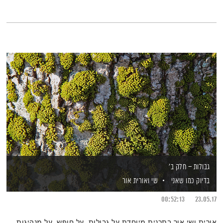
גבולות – חלק ב'
בדיוק כמו שאני
שי ואורית אור
00:52:13
23.05.17
אורית ושי אור בתכנית מיוחדת על גבולות, על חופש, על מנהיגות