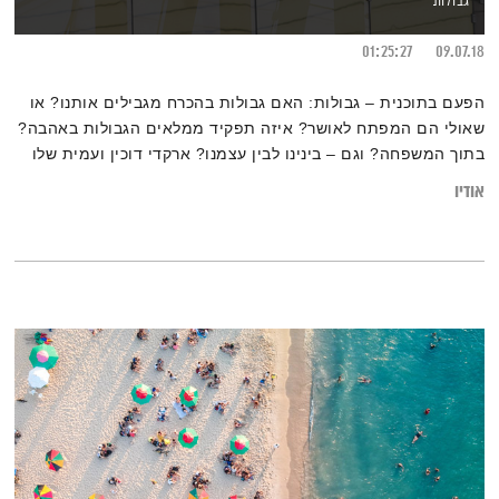
גבולות
01:25:27
09.07.18
הפעם בתוכנית – גבולות: האם גבולות בהכרח מגבילים אותנו? או
שאולי הם המפתח לאושר? איזה תפקיד ממלאים הגבולות באהבה?
בתוך המשפחה? וגם – בינינו לבין עצמנו? ארקדי דוכין ועמית שלו
מקדישים את תכניתם "לאהוב זה קל" לקשר שבין חכמת הקבלה ובין
אודיו
גבולות. מוזמנים לעבור את הגבול – ולהצטרף.