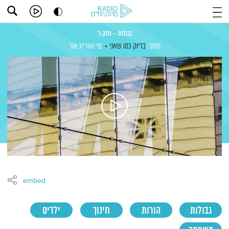
גבולות – חלק ג'
מתוך:
בדיוק כמו שאני
שי ואורית אור
embed
גבולות
הורות
חינוך
ילדים