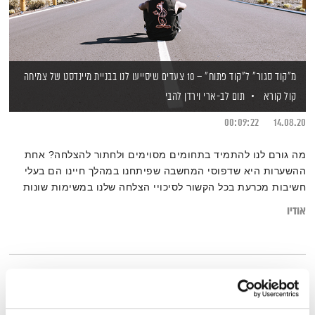
מ"קוד סגור" ל"קוד פתוח" – 10 צעדים שיסייעו לנו בבניית מיינדסט של צמיחה
קול קורא
תום לב-ארי
וירדן להבי
00:09:22
14.08.20
מה גורם לנו להתמיד בתחומים מסוימים ולחתור להצלחה? אחת
ההשערות היא שדפוסי המחשבה שפיתחנו במהלך חיינו הם בעלי
חשיבות מכרעת בכל הקשור לסיכויי הצלחה שלנו במשימות שונות
ובהשגת יעדים. מומחי מוטיבציה מסבירים מהם ומציעים 10
אודיו
תובנות שיסייעו לנו להרגיש שאנחנו יצירת מופת בהתהוות, במקום
מוצר מוגמר.