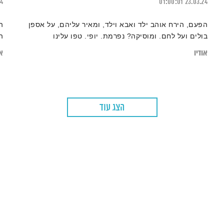
24
01:00:01
23.03.24
הפעם, הירח אוהב ילד ואבא וילד, ומאיר עליהם, על אספן
בולים ועל לחם. ומוסיקה? נפרמת. יופי. טפו עלינו
ה
אודיו
או
הצג עוד