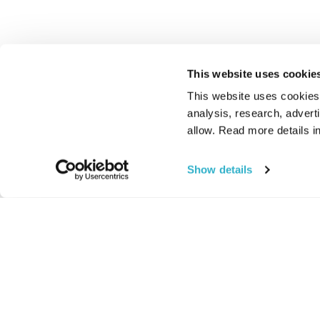
This website uses cookie
This website uses cookies t
analysis, research, advert
allow. Read more details in
Show details