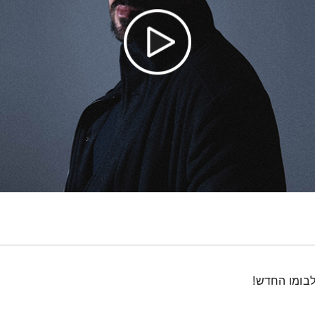
לבומו החדש!