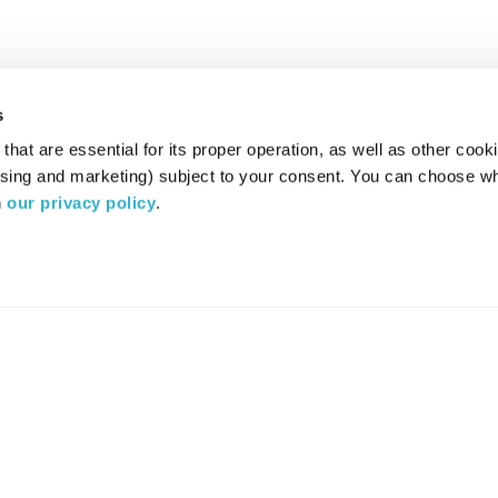
s
hat are essential for its proper operation, as well as other cooki
ising and marketing) subject to your consent. You can choose wh
 
our privacy policy
.
רדיו מהות החיים משדר ב:
ערוץ 87
YES
סלקום
TV
TUNE IN