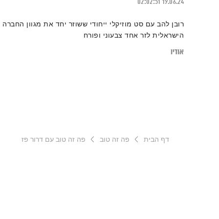
02:02:51
19.06.24
רובן להב עם סט מוזיקלי ייחודי ששוזר יחד את מגוון החברה
הישראלית לזר אחד צבעוני ופורח
אודיו
דף הבית
פה זה טוב
פה זה טוב עם דרור פז