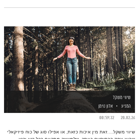
להצטרף לאלון נוימן ולחברים והפעם גם אל המטפל והמורה
למיינדפולנס עמוס אבישר
שיווי משקל
המניע
אלון נוימן
00:59:32
20.02.26
שיווי משקל….זאת מין איכות כזאת, או אפילו סוג של כוח פיזיקאלי