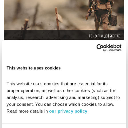
מלחמה (כן, עוד פעם)
המניע
אלון נוימן
00:59:39
06.03.26
בזמן שהמלחמה הזאת מתנהלת לנו מעל הראש, גם פיזית וגם
This website uses cookies
פוליטית, אלון נוימן מנסה להבין מה זה עושה לו, לכם, לנו,
המלחמה. המניע בא להרגיע.
This website uses cookies that are essential for its 
אודיו
proper operation, as well as other cookies (such as for 
analysis, research, advertising and marketing) subject to 
your consent. You can choose which cookies to allow. 
Read more details in 
our privacy policy
.