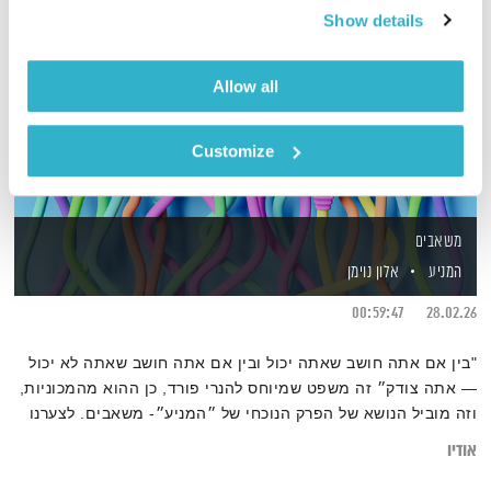
Show details
Allow all
Customize
משאבים
המניע
אלון נוימן
00:59:47
28.02.26
"בין אם אתה חושב שאתה יכול ובין אם אתה חושב שאתה לא יכול
— אתה צודק״ זה משפט שמיוחס להנרי פורד, כן ההוא מהמכוניות,
וזה מוביל הנושא של הפרק הנוכחי של ״המניע״- משאבים. לצערנו
דווקא כשהמצב שלנו יותר מורכב והמצב מסביבנו כל כך מאתגר,
אודיו
אנחנו נוטים לשכוח את האופציה להתחבר למשאב שיכול להחזיר לנו
כוחות. זה הרבה יותר זמין ופשוט ממה שאפשר לחשוב. מוזמנים