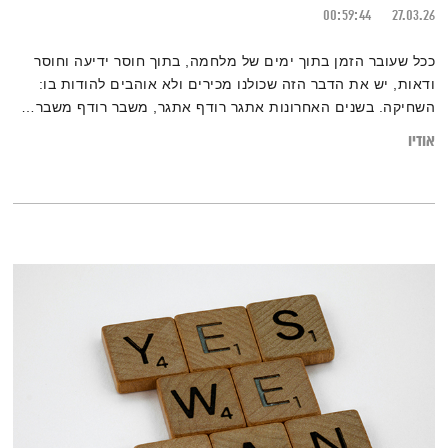
00:59:44
27.03.26
ככל שעובר הזמן בתוך ימים של מלחמה, בתוך חוסר ידיעה וחוסר
ודאות, יש את הדבר הזה שכולנו מכירים ולא אוהבים להודות בו:
השחיקה. בשנים האחרונות אתגר רודף אתגר, משבר רודף משבר…
ודווקא בגלל זה, זהו זמן מתאים לעשות איזה סדר, לנצל את העצירה
אודיו
כדי לעשות ספירת מלאי נפשית. ״המניע״ כמו תמיד, כאן
בשבילכם… גם אם זה נשמע שחוק 🙂