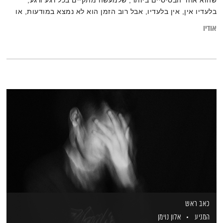
שהוא אחד הבסיסיים ביותר, שלמעשה מתקיים בכל רגע ורגע,
בלעדיו אין, אין בלעדיו, אבל רוב הזמן הוא לא נמצא במודעות, או
לא מורגש.המציאות מצד אחד מתחדשת ומשתנה ללא הכר, עם
אודיו
היכולות של הבינה, ומצד שני מה שעדיין מנהל אותה משחר
ההיסטוריה אלה מלחמות, שליטה, כוח, אהבה, תשוקה כסף… אז
איך שומרים על שיווי משקל בין הכוחות העוצמתיים האלה?
כאב ראש
המניע
אלון נוימן