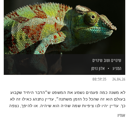
שינויים ושוב שינויים
המניע
אלון נוימן
00:59:35
24.04.26
לא משנה כמה פעמים נשמע את המשפט ש״הדבר היחיד שקבוע
בעולם הוא זה שהכל כל הזמן משתנה״, עדיין נתנהג כאילו זה לא
כך. עדיין יהיו לנו ציפיות שמה שהיה הוא שיהיה. או להיפך, נצפה
לשינוי הגדול שיבוא כבר ושהכל ישתנה. כל זה בלי להבין שאם לא
אודיו
יקרה שינוי אצלי, שינוי מתמיד, עדיין ארגיש אותו דבר. יש מה
לעשות!