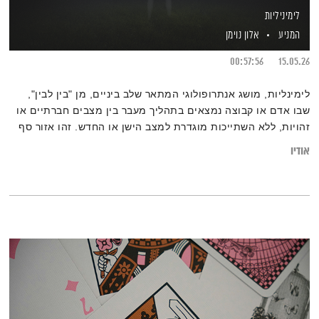
לימיניליות
המניע
אלון נוימן
00:57:56
15.05.26
לימינליות, מושג אנתרופולוגי המתאר שלב ביניים, מן "בין לבין",
שבו אדם או קבוצה נמצאים בתהליך מעבר בין מצבים חברתיים או
זהויות, ללא השתייכות מוגדרת למצב הישן או החדש. זהו אזור סף
זה, שזה גם מקור המילה שמה שמאפיין אותו זה אי-ודאות, טשטוש
אודיו
גבולות ושינוי. מצלצל מוכר? זה תפס אותי כי זה הגדיר לי יפה את
התקופה הזאת. בין לבין. בין מה למה? זאת שאלה טובה. לא מעט
תשובות בפרק החדש של המניע