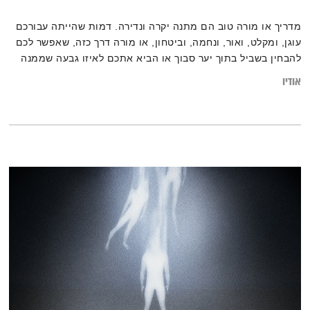
מדריך או מורה טוב הם מתנה יקרה ונדירה. דמות שהייתה עבורכם
עוגן, ומקלט, ואור, ונחמה, וביטחון, או מורה דרך כזה, שאפשר לכם
להבחין בשביל בתוך יער סבוך או הביא אתכם לאיזו גבעה שממנה
יכולתם לראות יותר רחב, יותר רחוק. מורה דרך. זה הנושא של
אודיו
״המניע״ הפעם. יש עוד מקום בקבוצה, ויש אחלה מדריכים. תבואו