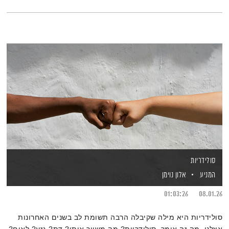
סולידריות
המניע
אלון נוימן
01:03:26
08.01.26
סולידריות היא מילה שקיבלה הרבה תשומת לב בשנים האחרונות
אצלנו. מה זה אומר, סולידריות? מה משייך אותי? דת? גזע? לאום?