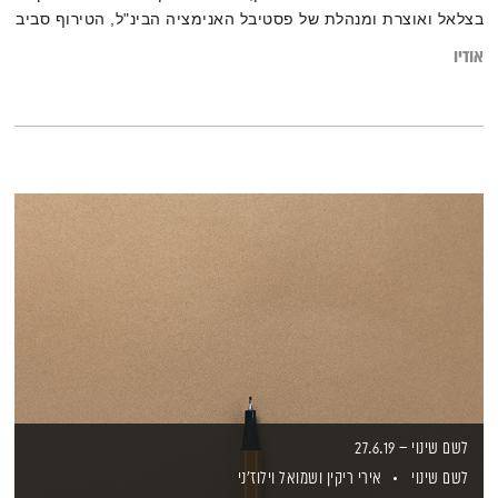
בצלאל ואוצרת ומנהלת של פסטיבל האנימציה הבינ"ל, הטירוף סביב
פתיחת האינסטגרם של ג'ניפר אניסטון ועוד…
אודיו
לשם שינוי – 27.6.19
לשם שינוי
אירי ריקין
ושמואל וילוז'ני