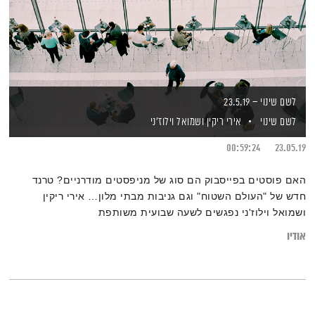
לשם שינוי – 23.5.19
לשם שינוי
אירי ריקין
ושמואל וילוז'ני
00:59:24
23.05.19
האם פוסטים בפייסבוק הם סוג של מניפסטים מודרניים? טרנד
חדש של "העולם השטוח" וגם גניבות מבתי מלון… אירי ריקין
ושמואל וילוז'ני נפגשים לשעה שבועית משותפת
אודיו