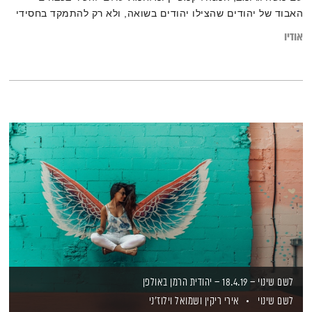
האבוד של יהודים שהצילו יהודים בשואה, ולא רק להתמקד בחסידי
אומות עולם נוצריים. וגם – שיחה עם יונה ויזנטל על "הסטורי של
אודיו
אווה״, במסגרתו יתעורר לחיים סיפורה של אווה היימן, נערה יהודיה
בת 13 שחיה בתקופת השואה, בסרט אינסטגרמי ראשון מסוגו
לשם שינוי – 18.4.19 – יהודית הרמן באולפן
לשם שינוי
אירי ריקין
ושמואל וילוז'ני