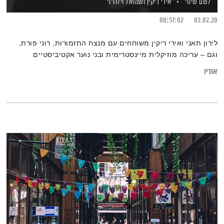
לשם שינוי
אירי ריקין
ושמואל וילוז'ני
00:57:02
02.02.20
לירון תאני ואירי ריקין משוחחים עם מנצח התזמורות, רוני פורת,
וגם – עריכה מוזיקלית מיינסטרימית ובני נוער אקטיביסטיים
אודיו