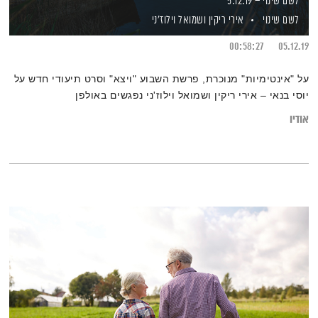
לשם שינוי – 5.12.19
לשם שינוי
אירי ריקין
ושמואל וילוז'ני
00:58:27
05.12.19
על "אינטימיות" מנוכרת, פרשת השבוע "ויצא" וסרט תיעודי חדש על
יוסי בנאי – אירי ריקין ושמואל וילוז'ני נפגשים באולפן
אודיו