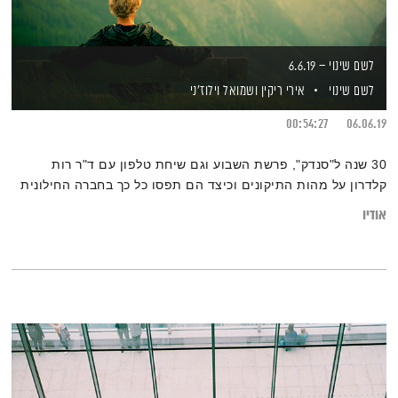
לשם שינוי – 6.6.19
לשם שינוי
אירי ריקין
ושמואל וילוז'ני
00:54:27
06.06.19
30 שנה ל"סנדק", פרשת השבוע וגם שיחת טלפון עם ד"ר רות
קלדרון על מהות התיקונים וכיצד הם תפסו כל כך בחברה החילונית
אודיו