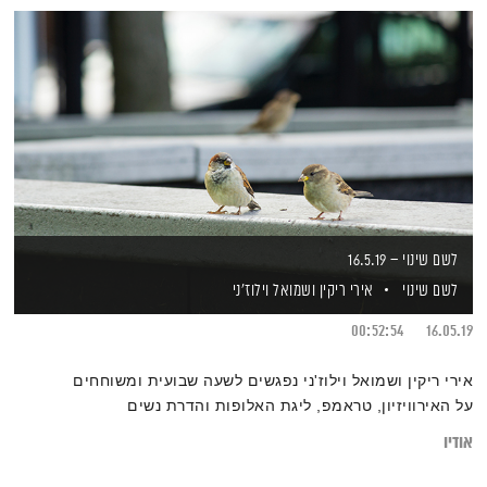
לשם שינוי – 16.5.19
לשם שינוי
אירי ריקין
ושמואל וילוז'ני
00:52:54
16.05.19
אירי ריקין ושמואל וילוז'ני נפגשים לשעה שבועית ומשוחחים
על האירוויזיון, טראמפ, ליגת האלופות והדרת נשים
אודיו