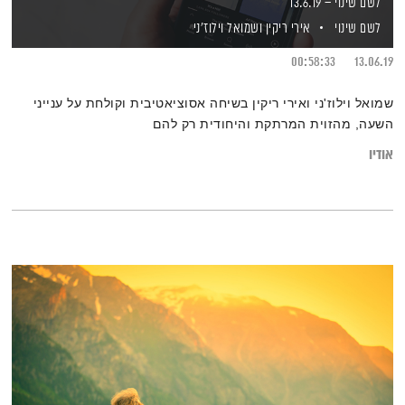
לשם שינוי – 13.6.19
לשם שינוי
אירי ריקין
ושמואל וילוז'ני
00:58:33
13.06.19
שמואל וילוז'ני ואירי ריקין בשיחה אסוציאטיבית וקולחת על ענייני
השעה, מהזוית המרתקת והיחודית רק להם
אודיו