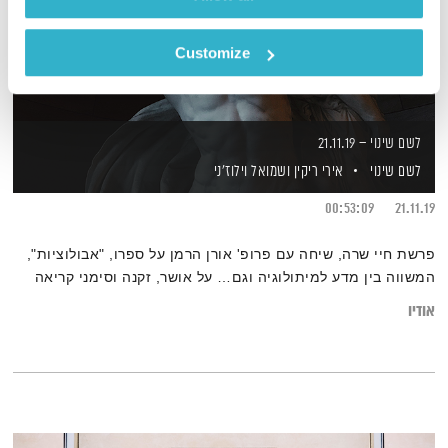
Customize
לשם שינוי – 21.11.19
לשם שינוי
אירי ריקין
ושמואל וילוז'ני
00:53:09
21.11.19
פרשת חיי שרה, שיחה עם פרופ' אורן הרמן על ספרו, "אבולוציות",
המשווה בין מדע למיתולוגיה וגם… על אושר, זקנה וסימני קריאה
אודיו