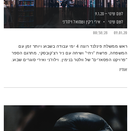
לשם שינוי – 9.1.20
לשם שינוי
אירי ריקין
ושמואל וילוז'ני
00:58:28
09.01.20
ראש ממשלת פינלנד רוצה 4 ימי עבודה בשבוע ויותר זמן עם
המשפחה, פרשת "ויחי" ושיחה עם ניר רצ'קובסקי, מתרגם הספר
"פרויקט הפסאז'ים" של וולטר בנימין. וילוז'ני ואירי סוגרים שבוע.
מוזמנים להרחיב על ידי קריאת הכתבה
אודיו
"מיתוס הפרודוקטיביות – וכיצד היכרות עם עצמנו מסייעת למיצוי
אופטימלי של הזמן"