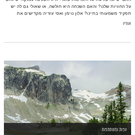
על החוויות שלנו? והאם השכחה היא חולשה, או שאולי גם לה יש
תפקיד משמעותי בחיינו? אלון נוימן ואסי עזריה מקדישים את
תכניתם "קצר ולעניין" לנושא הזכרון והשכחה. מוזמנים להרחיב על
אודיו
ידי קריאת הכתבה:
"האתגר בלשכוח את מה שלמדנו – וכיצד זה יכול לשמור אותנו
מעודכנים ורלוונטיים"
עפות ומשתתפות