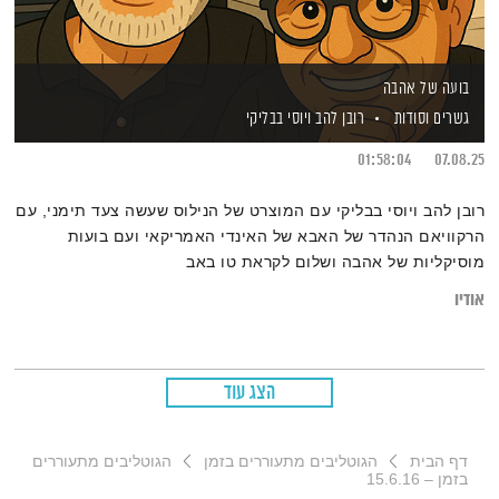
בועה של אהבה
גשרים וסודות
רובן להב
ויוסי בבליקי
01:58:04
07.08.25
רובן להב ויוסי בבליקי עם המוצרט של הנילוס שעשה צעד תימני, עם
הרקוויאם הנהדר של האבא של האינדי האמריקאי ועם בועות
מוסיקליות של אהבה ושלום לקראת טו באב
אודיו
הצג עוד
דף הבית
הגוטליבים מתעוררים בזמן
הגוטליבים מתעוררים
בזמן – 15.6.16