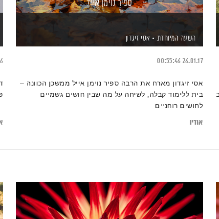
ספיר נוימן אייל
השעה המיוחדת
אסי זיגדון
16
00:55:46
26.01.17
אסי זיגדון מארח את הרבה ספיר נוימן אייל ממשכן הכוונה –
ד
בית ללימוד קבלה, לשיחה על מה שבין חושים גשמיים
פ
לחושים רוחניים
אודיו
או