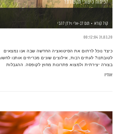
לפיתוח כישורי תקשורת?
קול קורא
תום לב-ארי
וירדן להבי
00:12:04
31.03.20
כיצד נוכל לרתום את הסיטואציה החדשה שבה אנו נמצאים
לטובתנו? לעתים רבות, אילוצים שונים מכריחים אותנו לחשוב
בצורה יצירתית ולמצוא פתרונות מחוץ לקופסה. ההגבלות
הופכות ליתרונות ומאפשרות לנו להביט מזווית אחרת ובכך
אודיו
לסייע להתפתחותנו האישית שלנו