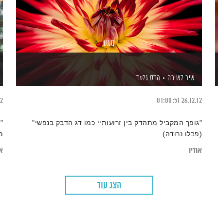
מגע
שיר לשירה
הדס גלעד
12
01:00:51
26.12.12
"גופך המקביל מתהדק בין זרועותיי כמו דג הדבק בנפשי"
"
(פבלו נרודה)
מ
אודיו
או
הצג עוד