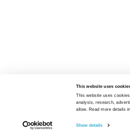
This website uses cookie
This website uses cookies t
analysis, research, advert
allow. Read more details in
Show details