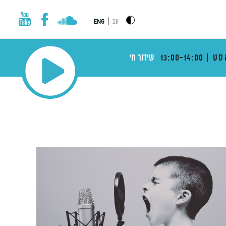
|
עב
ENG
סט
13:00-14:00
שידור חי