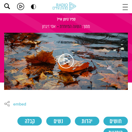
ספיר נוימן אייל
מתוך:
השעה המיוחדת
אסי זיגדון
embed
חושים
יהדות
נשים
קבלה