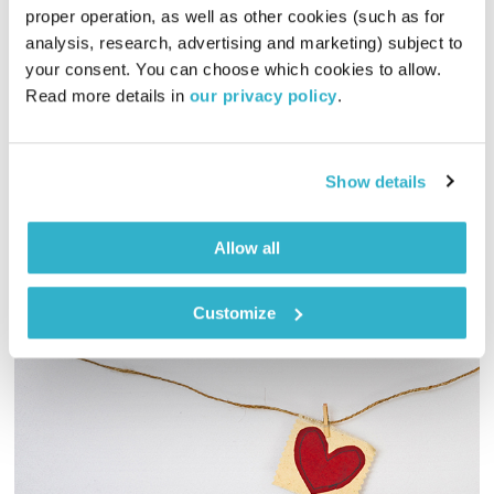
proper operation, as well as other cookies (such as for 
פה זה טוב – 5.7.26
analysis, research, advertising and marketing) subject to 
פה זה טוב
לירון תאני
your consent. You can choose which cookies to allow. 
Read more details in 
our privacy policy
.
01:30:21
05.07.26
לירון תאני פותח שבוע חדש של פה זה טוב
Show details
אודיו
Allow all
Customize