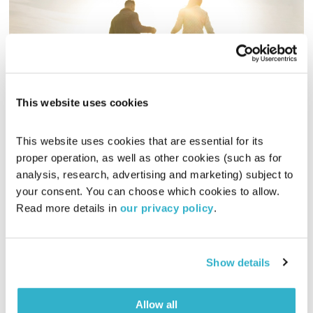
This website uses cookies
מדוע הורות שמתבססת על השתוללות והנאה חיונית להתפתחות הילד
קול קורא
תום לב-ארי
וירדן להבי
This website uses cookies that are essential for its 
proper operation, as well as other cookies (such as for 
00:10:17
08.12.19
analysis, research, advertising and marketing) subject to 
your consent. You can choose which cookies to allow. 
עד לשנות השבעים התייחסו מחקרים רבים לקשר שבין האם לילדיה,
Read more details in 
our privacy policy
.
אך מחקרים עדכניים מהעת האחרונה בוחנים יותר ויותר את מהות
הקשר האבהי: איזו השפעה יחודית יש לאבא על ילדיו? מדוע רוב
האבות מתקשרים עם ילדיהם באמצעות משחק והנאה? ואיך קשור
אודיו
ההיבט המשחקי לכל הורה שמהווה מפרנס ראשי במשפחה
Show details
Allow all