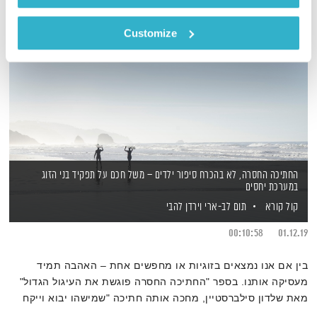
Customize
החתיכה החסרה, לא בהכרח סיפור ילדים – משל חכם על תפקיד בני הזוג
במערכת יחסים
קול קורא
תום לב-ארי
וירדן להבי
00:10:58
01.12.19
בין אם אנו נמצאים בזוגיות או מחפשים אחת – האהבה תמיד
מעסיקה אותנו. בספר "החתיכה החסרה פוגשת את העיגול הגדול"
מאת שלדון סילברסטיין, מחכה אותה חתיכה "שמישהו יבוא וייקח
אותה איתו לאנשהו", והעלילה יכולה ללמד רבות על גישות בחיפוש