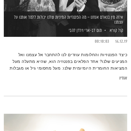
איזה מין בנאדם אנחנו – מה הפנטזיות המיניות שלנו יכולות ללמד אותנו על
עצמנו
קול קורא
תום לב-ארי
וירדן להבי
00:10:03
16.12.19
כיצד הפנטזיות והחלומות עוזרים לנו להתחבר אל עצמנו ואל
המניעים שלנו? אחד הפלאים בפנטזיה הוא, שהיא מתעלה מעל
המציאות החומרית היומיומית שלנו: מעל מחסומי גיל או מגבלות
פיזיות, ומעל מצבנו הבריאותי. כל מה שקיים נשאר על הקרקע, ואילו
אודיו
המוח מקיים את סיפור הפנטזיה בעולמות מקבילים. באיזו דרך
יכולה הפנטזיה לעזור לנו לממש את עצמנו? ואיך היא מאפשרת לנו
מקום לשיח, התבוננות ושאילת שאלות