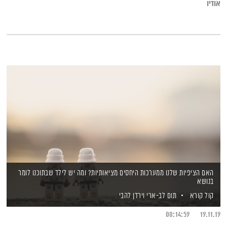
אודיו
זוגיות או טיפוח יחסים קיימים. איפה נמצא האיזון בין ציפיה
רומנטית ובין תלותיות? ומה ניתן ללמוד מהספר על סוגי פרטנרים
שונים?
האם הציפיות שלנו ממערכות היחסים מציאותיות? ומה יש לילד שבתוכנו לומר
בנושא
קול קורא
תום לב-ארי
וירדן להבי
00:14:59
19.11.19