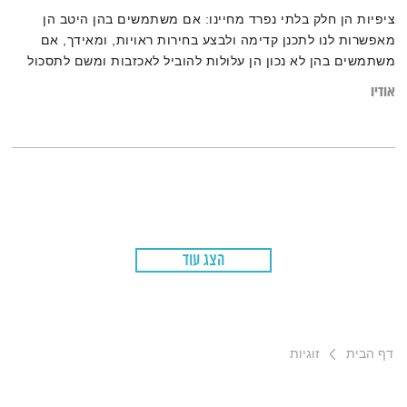
ציפיות הן חלק בלתי נפרד מחיינו: אם משתמשים בהן היטב הן
מאפשרות לנו לתכנן קדימה ולבצע בחירות ראויות, ומאידך, אם
משתמשים בהן לא נכון הן עלולות להוביל לאכזבות ומשם לתסכול
וכעס. מסתבר כי לשרשרת התגובות הזו – ציפייה, אכזבה, תסכול
אודיו
וכעס – יש תפקיד מפתח במערכות היחסים בחיינו, וגורמת לנו
לשאול את עצמנו: האם בחרתי באדם הנכון?
הצג עוד
דף הבית
זוגיות