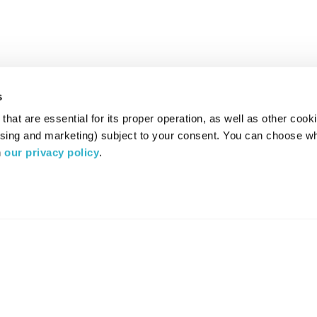
s
hat are essential for its proper operation, as well as other cooki
ising and marketing) subject to your consent. You can choose wh
 
our privacy policy
.
רדיו מהות החיים משדר ב:
ערוץ 87
YES
סלקום
TV
TUNE IN