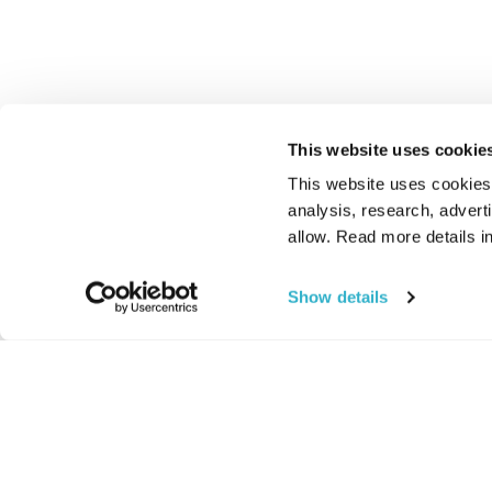
This website uses cookie
This website uses cookies t
analysis, research, advert
allow. Read more details in
Show details