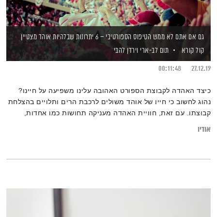
גם אם אתם לא ממש הטיפוס הספורטיבי – 6 יתרונות שבלהיות אוהד מצטיין
קול קורא
תום לב-ארי
וירדן להבי
00:11:48
27.12.19
כיצד האהדה לקבוצת הספורט האהובה עלינו משפיעה על חיינו?
נהוג לחשוב כי חייו של אוהד משולים לרכבת הרים ותלויים בהצלחת
קבוצתו. עם זאת, חוויית האהדה מעניקה תחושות כמו אחדות,
שוויון ויתרונות נוספים המסוגלים לשפר את חיינו ולהעניק להם עוד
אודיו
נדבך של משמעות