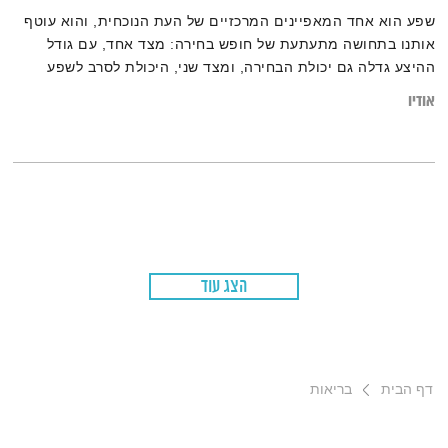
שפע הוא אחד המאפיינים המרכזיים של העת הנוכחית, והוא עוטף
אותנו בתחושה מתעתעת של חופש בחירה: מצד אחד, עם גודל
ההיצע גדלה גם יכולת הבחירה, ומצד שני, היכולת לסרב לשפע
הולכת ומיטשטשת. מתי מדובר בבחירה אמיתית, ומתי אנו נשבים
אודיו
בנוחות ומוצאים עצמנו בכלוב של זהב? והאם הימנעות מבוקרת היא
המפתח להוקרת תודה על מה שיש?
הצג עוד
דף הבית
בריאות