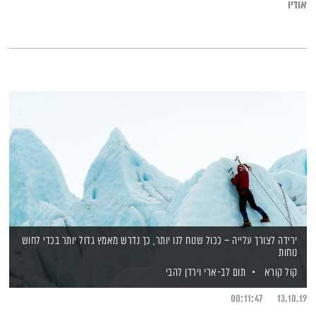
אודיו
מהבסיס? ואיך נצליח לשמור על איזון בין רכות לגמישות גם בחיים?
ירידה לצורך עלייה – ככול שנוח לנו יותר, כך נדרש מאמץ גדול יותר בכדי לחוש
נוחות
קול קורא
תום לב-ארי
וירדן להבי
00:11:47
13.10.19