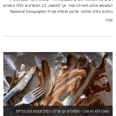
המשמש אותנו לאחיזה גסה. אך למעשה, 12 המפרקים הללו טומנים
בחובם עולם ומלואו. סרטון מופלא מבית National Geographic
עוקב אחר כמה ממטפסי ההרים המוכרים בעולם וחושף ז'אנר טיפוס
אודיו
מיוחד במינו, שבו לכל אצבע יש תפקיד קריטי. איזו אינטליגנציה
קיימת באיברי הגוף? וכיצד מהווה העבודה עם האצבעות משל
לחיים
האוכל הוא לא אויב – התמודדות עם אכילה רגשית מנקודת מבט מפייסת