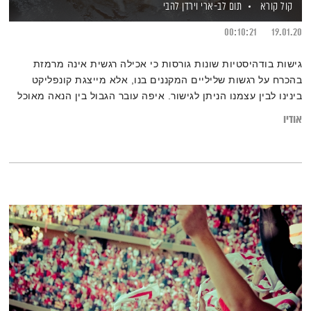
קול קורא
תום לב-ארי
וירדן להבי
00:10:21
19.01.20
גישות בודהיסטיות שונות גורסות כי אכילה רגשית אינה מרמזת
בהכרח על רגשות שליליים המקננים בנו, אלא מייצגת קונפליקט
בינינו לבין עצמנו הניתן לגישור. איפה עובר הגבול בין הנאה מאוכל
ובין אכילה רגשית? כיצד אתגרים אישיים מובילים לעתים לאכילה
אודיו
רגשית? ומהן דרכי ההתמודדות שישיבו לנו את השלום הפנימי