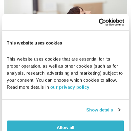
This website uses cookies
גם אם אין לכם זמן – 7 תנוחות יוגה שאפשר לתרגל במשרד מבלי שאף אחד
ישים לב
קול קורא
תום לב-ארי
וירדן להבי
This website uses cookies that are essential for its 
proper operation, as well as other cookies (such as for 
00:09:45
03.12.19
analysis, research, advertising and marketing) subject to 
your consent. You can choose which cookies to allow. 
רבים מאיתנו מבלים שעות ארוכות במשרד מדי יום, אך אין זה אומר
Read more details in 
our privacy policy
.
שלא נוכל לתרגל יוגה על אותו הכיסא בו אנו יושבים. אנו שמחים
להגיש לכם הצעה ל-7 תנוחות יוגה שיכולות להשפיע לטובה על
הרווחה הגופנית והמנטלית הניתנות לתירגול תוך כדי עבודה, בצורה
אודיו
מותאמת ומבלי למשוך תשומת לב. אז איך יכולים החתול, הפרה
Show details
האש והמניפה לעודד את הנינוחות והיצירתיות שלנו
Allow all