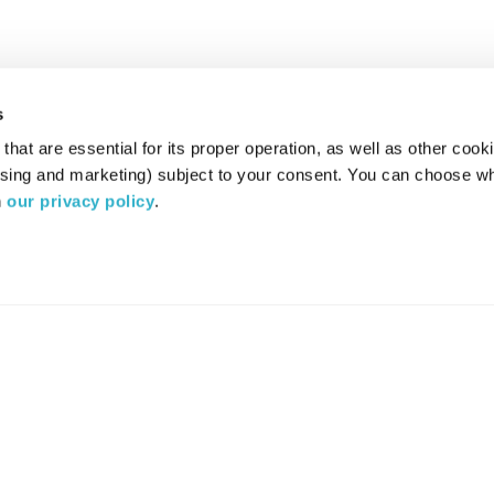
s
hat are essential for its proper operation, as well as other cooki
ising and marketing) subject to your consent. You can choose wh
 
our privacy policy
.
רדיו מהות החיים משדר ב:
ערוץ 87
YES
סלקום
TV
TUNE IN