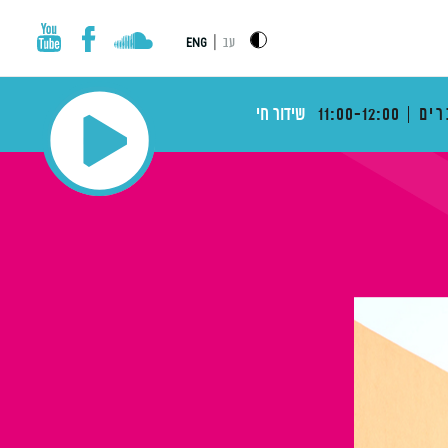
|
עב
ENG
רים
11:00-12:00
שידור חי