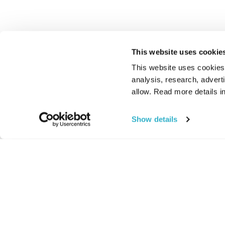
This website uses cookie
This website uses cookies t
analysis, research, advert
allow. Read more details in
Show details