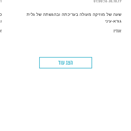
21
01:00:16
30.10.19
שעה של מוזיקה מעולה בעריכתה ובהגשתה של גלית
כ
גורא-עיני
ו
אודיו
או
הצג עוד