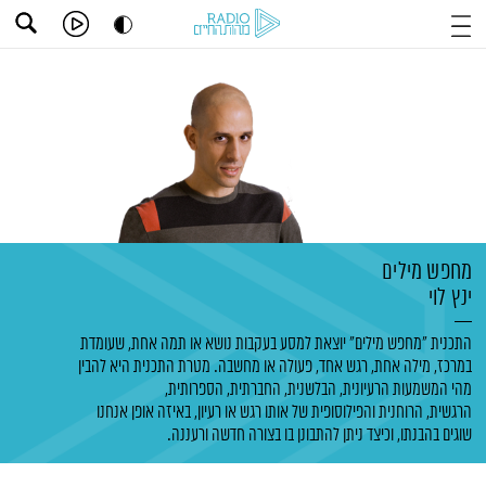
מחפש מילים
ינץ לוי
התכנית "מחפש מילים" יוצאת למסע בעקבות נושא או תמה אחת, שעומדת
במרכז, מילה אחת, רגש אחד, פעולה או מחשבה. מטרת התכנית היא להבין
מהי המשמעות הרעיונית, הבלשנית, החברתית, הספרותית,
הרגשית, הרוחנית והפילוסופית של אותו רגש או רעיון, באיזה אופן אנחנו
שוגים בהבנתו, וכיצד ניתן להתבונן בו בצורה חדשה ורעננה.