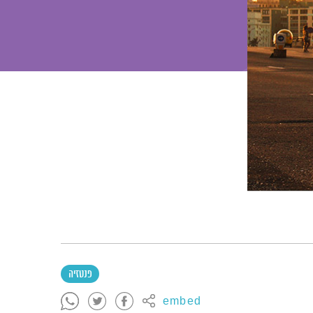
פנטזיה
embed