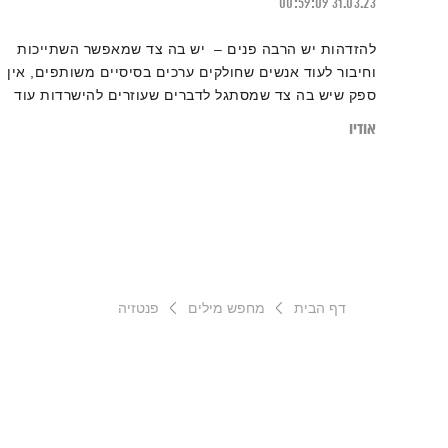
00:59:09
31.03.23
להזדהות יש הרבה פנים – יש בה צד שמאפשר השתייכות
וחיבור לעוד אנשים שחולקים ערכים בסיסיים משותפים, אין
ספק שיש בה צד שמסתגל לדברים שעוזרים להישרדות עוד
מימיו הראשונים של האדם,
יש בה גם את היכולת להבין את
אודיו
האחר דרך הזדהות עם הצרכים שלו. הבעיות מתחילות כשאין
הפרדה, או יותר נכון תיחום ביני לבין האחר. איפה הוא
מתחיל ואני נגמר?
דף הבית
מחפש מילים
פנטזיה