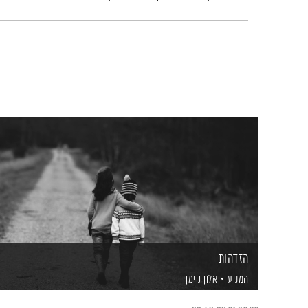
הזדהות
המניע
אלון נוימן