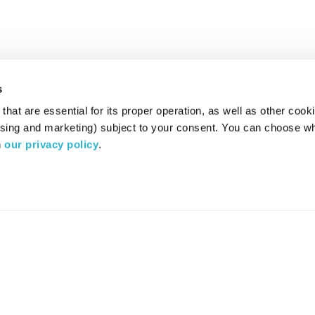
s
hat are essential for its proper operation, as well as other cooki
ising and marketing) subject to your consent. You can choose wh
 
our privacy policy
.
רדיו מהות החיים משדר ב:
ערוץ 87
YES
סלקום
TV
TUNE IN