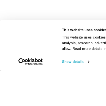
This website uses cookie
This website uses cookies t
analysis, research, advert
allow. Read more details in
Show details