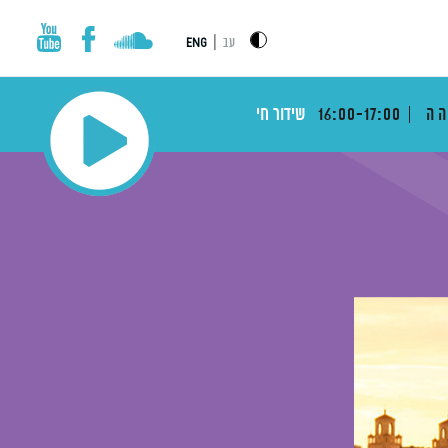
|
עב
ENG
הה
16:00-17:00
שידור חי