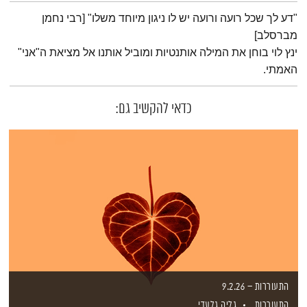
תמצית הפודקאסט
"דע לך שכל רועה ורועה יש לו ניגון מיוחד משלו" [רבי נחמן
מברסלב]
ינץ לוי בוחן את המילה אותנטיות ומוביל אותנו אל מציאת ה"אני"
האמתי.
כדאי להקשיב גם:
התעוררות – 9.2.26
התעוררות
גליה גלעדי