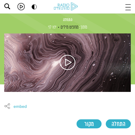
התחלה
מתוך:
מחפש מילים
ינץ לוי
embed
התחלה
מקור