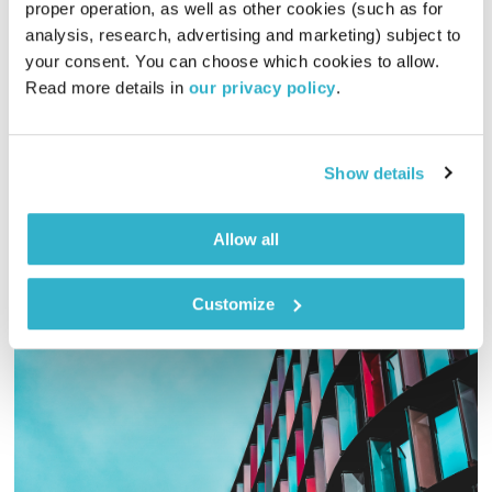
proper operation, as well as other cookies (such as for 
יומן מסע
analysis, research, advertising and marketing) subject to 
טיול שבת
מיכל גפן
your consent. You can choose which cookies to allow. 
Read more details in 
our privacy policy
.
01:56:44
09.03.19
מיכל גפן מזמינה אתכם לשעתיים של מוזיקה שמגיעה מכל קצווי
תבל ונכנסת ישר ללב. והפעם – יומן מסע מוזיקלי
Show details
אודיו
Allow all
Customize