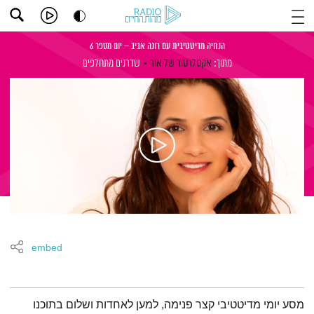
הנחיה מדיטטיבית עם רונה אביב – יום מספר 6
מתוך:
אקסלרטור של אור
שדרנים מתחלפים
embed
תמצית הפודקאסט
מסע יומי מדיטטיבי קצר פנימה, למען לאחדות ושלום בתוכנו