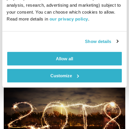
התעוררות
גליה גלעדי
analysis, research, advertising and marketing) subject to 
01:27:11
28.08.23
your consent. You can choose which cookies to allow. 
Read more details in 
our privacy policy
.
גליה גלעדי מזמינה אתכם להתעורר יחדיו בכל בוקר, עם מוזיקה
מעולה בעריכתה ובהגשתה
אודיו
Show details
Allow all
Customize