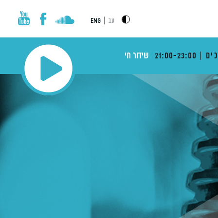
|
עב
ENG
ים
21:00-23:00
שידור חי