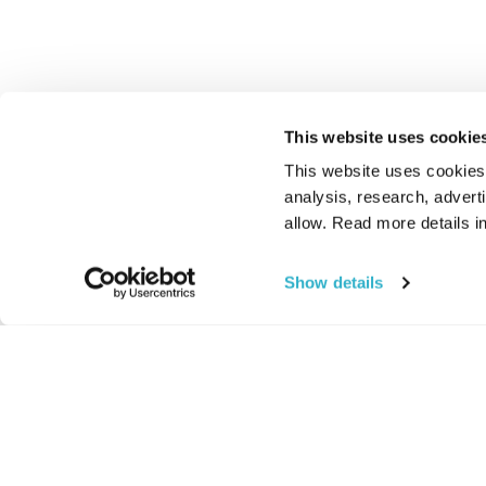
This website uses cookie
This website uses cookies t
analysis, research, advert
allow. Read more details in
Show details