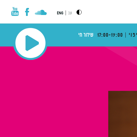
|
עב
ENG
פוי
17:00-19:00
שידור חי