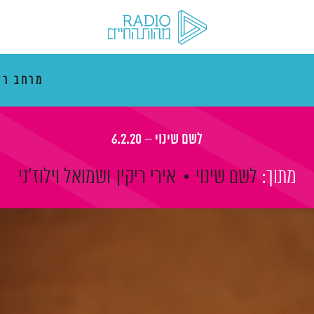
מרחב רי
לשם שינוי – 6.2.20
מתוך:
לשם שינוי
אירי ריקין
ושמואל וילוז'ני