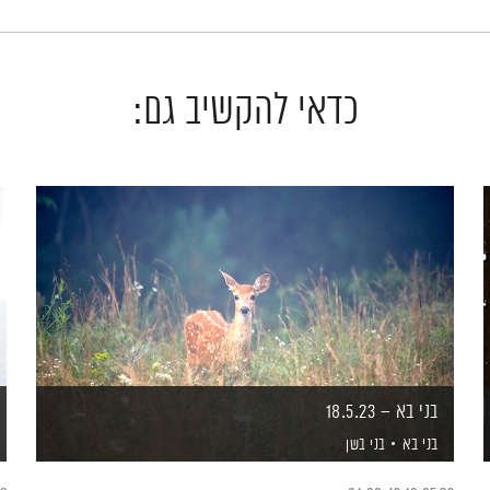
כדאי להקשיב גם:
בני בא – 18.5.23
בני בא
בני בשן