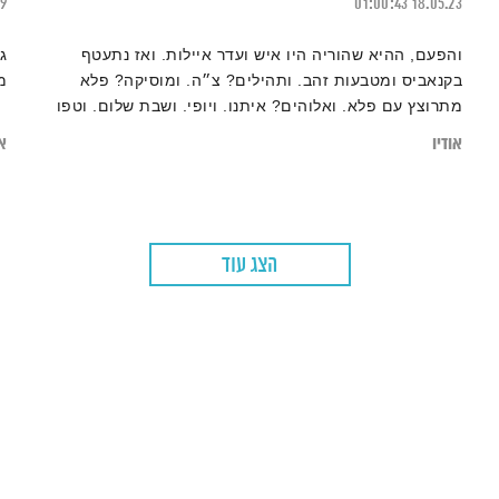
19
01:00:43
18.05.23
והפעם, ההיא שהוריה היו איש ועדר איילות. ואז נתעטף
ג
בקנאביס ומטבעות זהב. ותהילים? צ״ה. ומוסיקה? פלא
מ
מתרוצץ עם פלא. ואלוהים? איתנו. ויופי. ושבת שלום. וטפו
עלינו
אודיו
או
הצג עוד