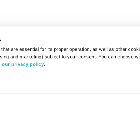
s
hat are essential for its proper operation, as well as other cooki
ising and marketing) subject to your consent. You can choose wh
 
our privacy policy
.
רדיו מהות החיים משדר ב:
ערוץ 87
YES
סלקום
TV
TUNE IN