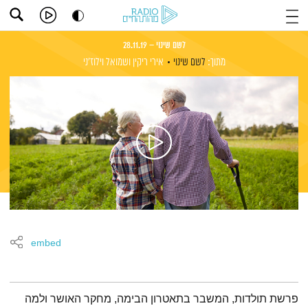
לשם שינוי – 28.11.19
מתוך:
לשם שינוי
אירי ריקין
ושמואל וילוז'ני
embed
תמצית הפודקאסט
פרשת תולדות, המשבר בתאטרון הבימה, מחקר האושר ולמה