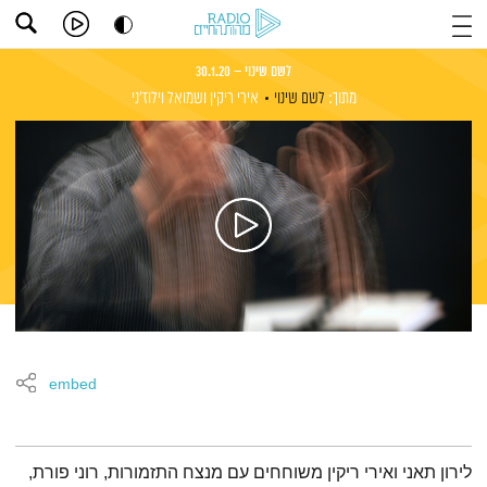
לשם שינוי – 30.1.20
מתוך:
לשם שינוי
אירי ריקין
ושמואל וילוז'ני
embed
תמצית הפודקאסט
לירון תאני ואירי ריקין משוחחים עם מנצח התזמורות, רוני פורת,