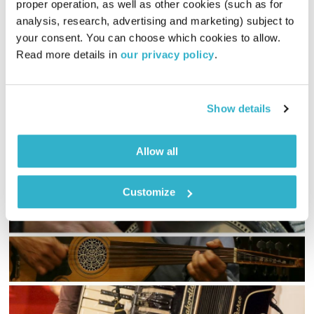
proper operation, as well as other cookies (such as for 
00:32:00
06.07.20
analysis, research, advertising and marketing) subject to 
your consent. You can choose which cookies to allow. 
שרי אריסון ממשיכה במסעה עם פרק חדש של 'הדרך להתעלות
Read more details in 
our privacy policy
.
ולשלום פנימי' והפעם: אואזיס, חוקרת תודעה. על קבלה, שליחות,
התפתחות רוחנית וחיפוש משמעות
אודיו
Show details
Allow all
Customize