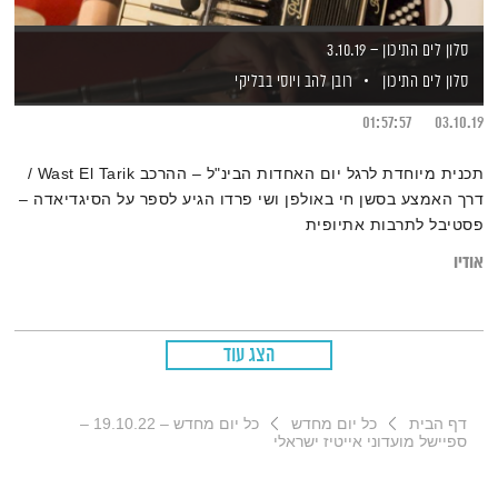
סלון לים התיכון – 3.10.19
סלון לים התיכון
רובן להב
ויוסי בבליקי
01:57:57
03.10.19
תכנית מיוחדת לרגל יום האחדות הבינ"ל – ההרכב Wast El Tarik /
דרך האמצע בסשן חי באולפן ושי פרדו הגיע לספר על הסיגדיאדה –
פסטיבל לתרבות אתיופית
אודיו
הצג עוד
דף הבית
כל יום מחדש
כל יום מחדש – 19.10.22 –
ספיישל מועדוני אייטיז ישראלי