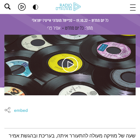
כל יום מחדש – 19.10.22 – ספיישל מועדוני אייטיז ישראלי
מתוך:
כל יום מחדש
אמיר פרי
embed
תמצית הפודקאסט
שעה של מוזיקה מעולה להתעורר איתה, בעריכת ובהגשת אמיר