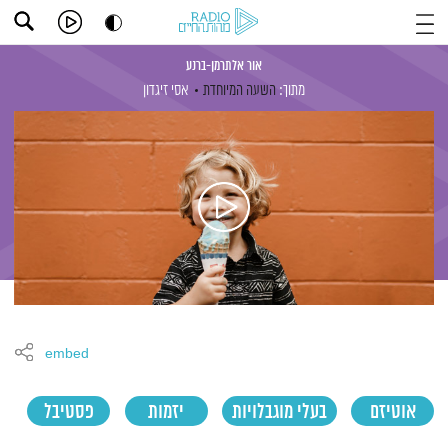
אור אלתרמן-ברנע
מתוך:
השעה המיוחדת
אסי זיגדון
embed
אוטיזם
בעלי מוגבלויות
יזמות
פסטיבל