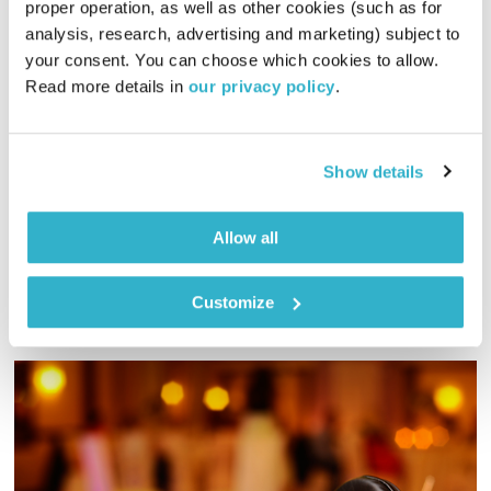
proper operation, as well as other cookies (such as for 
מה זה טראנס תיאטרוני?
analysis, research, advertising and marketing) subject to 
תחושת בטן
זהר צמח וילסון
וד"ר מוטי לוי
your consent. You can choose which cookies to allow. 
Read more details in 
our privacy policy
.
00:57:59
13.10.15
הבימאית והיוצרת איילת רון נכנסת לאולפן הרדיו עם כוונה לדבר על
סדנאות הטראנס תיאטרוני שהיא פיתחה ועל כוחן בהגשמת מטרות.
Show details
למנחה התכנית זהר צמח וילסון צץ במהלך השידור רעיון אחר
המדלג מעל דיבור תיאורטי בלבד. מוזמנים להאזין למה שקרה
אודיו
Allow all
באולפן, כולל הסינכרון המדויק עם המוסיקה שבחרה טלי פולק
Customize