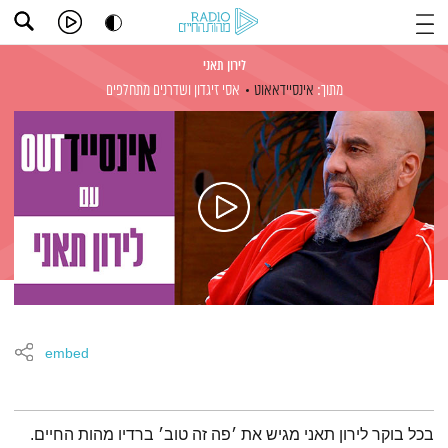
לירון תאני
מתוך:
אינסיידאאוט
אסי זיגדון
ושדרנים מתחלפים
embed
תמצית הפודקאסט
בכל בוקר לירון תאני מגיש את ׳פה זה טוב׳ ברדיו מהות החיים.