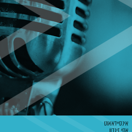
אינסיידאאוט
אסי זיגדון