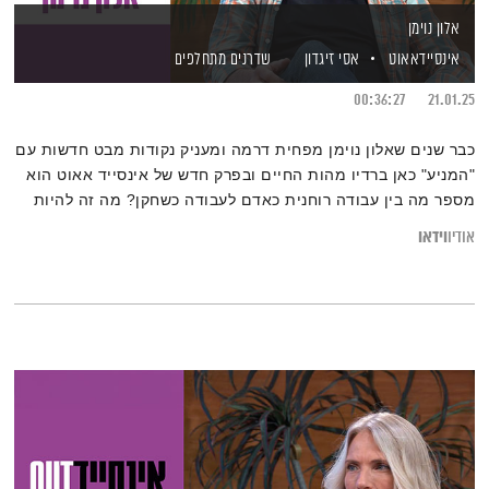
אלון נוימן
אינסיידאאוט
אסי זיגדון
שדרנים מתחלפים
00:36:27
21.01.25
כבר שנים שאלון נוימן מפחית דרמה ומעניק נקודות מבט חדשות עם
"המניע" כאן ברדיו מהות החיים ובפרק חדש של אינסייד אאוט הוא
מספר מה בין עבודה רוחנית כאדם לעבודה כשחקן? מה זה להיות
ב"אלמנט"? ואיך שיטת "צ'בק" קשורה להכל? צפייה נעימה
וידאו
אודיו