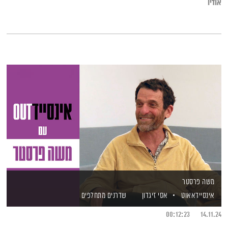
אודיו
משה פרסטר
אינסיידאאוט
אסי זיגדון
שדרנים מתחלפים
00:12:23
14.11.24