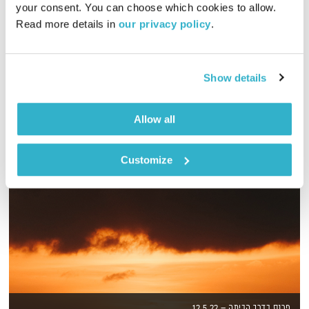
your consent. You can choose which cookies to allow. 
02:01:36
01.08.23
Read more details in 
our privacy policy
.
שעתיים של מוזיקה מקומית חדשה שמעיזה מקווה ומאירה
אודיו
Show details
Allow all
Customize
פרנס בדרך הביתה – 12.5.22