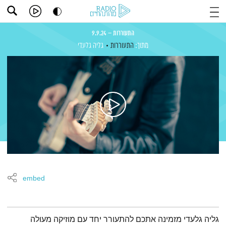
התעוררות – 9.9.24
מתוך:
התעוררות
גליה גלעדי
embed
תמצית הפודקאסט
גליה גלעדי מזמינה אתכם להתעורר יחד עם מוזיקה מעולה